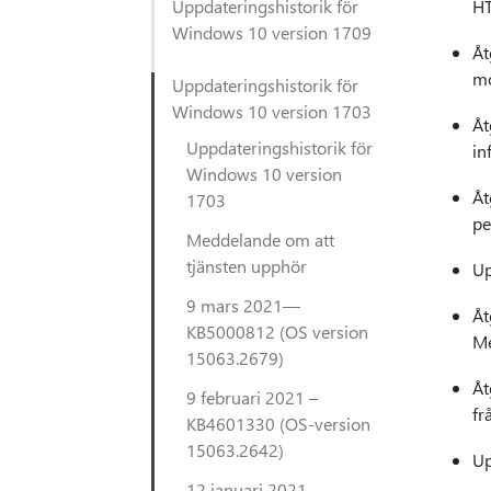
Uppdateringshistorik för
HT
Windows 10 version 1709
Åt
mo
Uppdateringshistorik för
Windows 10 version 1703
Åt
Uppdateringshistorik för
in
Windows 10 version
Åt
1703
pe
Meddelande om att
tjänsten upphör
Up
9 mars 2021—
Åt
KB5000812 (OS version
Me
15063.2679)
Åt
9 februari 2021 –
fr
KB4601330 (OS-version
15063.2642)
Up
12 januari 2021 –