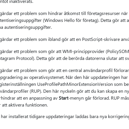
ntot inaktiverats.
gärdar ett problem som hindrar åtkomst till företagsresurser n
tentiseringsuppgifter (Windows Hello för företag). Detta gör att
na autentiseringsuppgifter.
gärdar ett problem som ibland gör att en PostScript-skrivare anvä
gärdar ett problem som gör att WMI-principprovider (PolicySOM) 
tagram Protocol). Detta gör att de berörda datorerna slutar att sv
gärdar ett problem som gör att en central användarprofil förlor
pgradering av operativsystemet. När den här uppdateringen har i
gisterinställningen UseProfilePathMinorExtensionVersion som be
vändarprofiler (RUP). Den här nyckeln gör att du kan skapa en n
rhindrar att en anpassning av
Start
-menyn går förlorad. RUP måst
r att aktivera funktionen.
ar installerat tidigare uppdateringar laddas bara nya korrigeringa