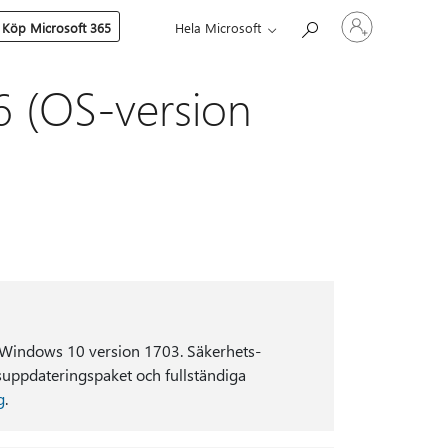
Logga
Köp Microsoft 365
Hela Microsoft
in
på
ditt
konto
6 (OS-version
r Windows 10 version 1703. Säkerhets-
essuppdateringspaket och fullständiga
g
.