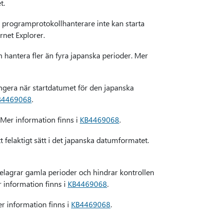
t.
programprotokollhanterare inte kan starta
rnet Explorer.
n hantera fler än fyra japanska perioder. Mer
ngera när startdatumet för den japanska
B4469068
.
 Mer information finns i
KB4469068
.
 felaktigt sätt i det japanska datumformatet.
elagrar gamla perioder och hindrar kontrollen
r information finns i
KB4469068
.
er information finns i
KB4469068
.