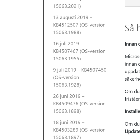
15063.2021)
13 augusti 2019 –
KB4512507 (OS-version
Så 
15063.1988)
16 juli 2019 –
Innan 
KB4507467 (OS-version
Micros
15063.1955)
innan d
9 juli 2019 – KB4507450
uppdat
(OS-version
säkerhe
15063.1928)
Om du 
26 juni 2019 –
friståe
KB4509476 (OS-version
15063.1898)
Instal
18 juni 2019 –
Om du v
KB4503289 (OS-version
Updat
15063.1897)