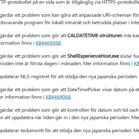
TP-protokollet på en sida som är tillgänglig via HTTPS-protokolle
gärdar ett problem som kan göra att anpassade URI-scheman för 
tsvarande program för lokalt intranät och betrodda platser i Inte
gärdar ett problem som gör att
CALDATETIME-strukturen
inte ka
formation finns i
KB4469068
.
gärdar ett problem som gör att
ShellExperienceHost.exe
slutar fu
rioden inte är första dagen i månaden. Mer information finns i
K
pdaterar NLS-registret för att stödja den nya japanska perioden.
gärdar ett problem som gör att DateTimePicker visar datum på ett
r information finns i
KB4469068
.
gärdar ett problem som gör att kontrollen för datum och tid cach
ån att uppdatera när tiden går in i den nya japanska perioden. Me
pdaterar teckensnitt för att stödja den nya japanska perioden. M