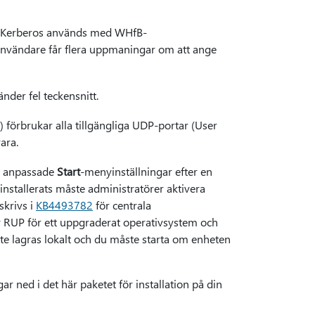
är Kerberos används med WHfB-
 användare får flera uppmaningar om att ange
nder fel teckensnitt.
förbrukar alla tillgängliga UDP-portar (User
ara.
ar anpassade
Start
-menyinställningar efter en
nstallerats måste administratörer aktivera
skrivs i
KB4493782
för centrala
y RUP för ett uppgraderat operativsystem och
e lagras lokalt och du måste starta om enheten
r ned i det här paketet för installation på din