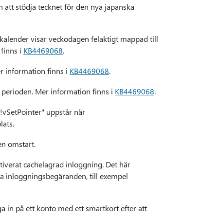
 att stödja tecknet för den nya japanska
kalender visar veckodagen felaktigt mappad till
finns i
KB4469068
.
er information finns i
KB4469068
.
ka perioden. Mer information finns i
KB4469068
.
!vSetPointer" uppstår när
lats.
en omstart.
iverat cachelagrad inloggning. Det här
a inloggningsbegäranden, till exempel
a in på ett konto med ett smartkort efter att