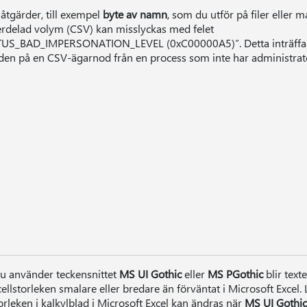
 åtgärder, till exempel
byte av namn
, som du utför på filer eller 
erdelad volym (CSV) kan misslyckas med felet
US_BAD_IMPERSONATION_LEVEL (0xC00000A5)”. Detta inträffar 
den på en CSV-ägarnod från en process som inte har administrat
u använder teckensnittet
MS UI Gothic
eller
MS PGothic
blir text
 cellstorleken smalare eller bredare än förväntat i Microsoft Excel
torleken i kalkylblad i Microsoft Excel kan ändras när
MS UI Gothic