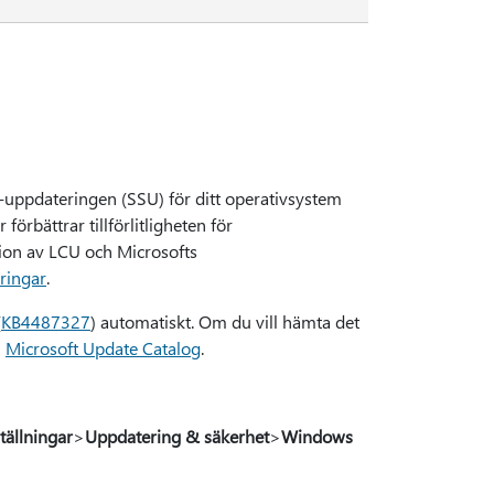
-uppdateringen (SSU) för ditt operativsystem
örbättrar tillförlitligheten för
tion av LCU och Microsofts
ringar
.
(
KB4487327
) automatiskt. Om du vill hämta det
i
Microsoft Update Catalog
.
tällningar
>
Uppdatering & säkerhet
>
Windows