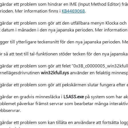
gärdar ett problem som hindrar en IME (Input Method Editor) från
rioden. Mer information finns i
KB4469068
.
gärdar ett problem som gör att den utfällbara menyn Klocka och 
t datum i månaden i den nya japanska perioden. Mer information 
gger till ytterligare teckensnitt för den nya japanska perioden. M
r så att text till tal-funktionen stöder tecken för den nya japans
gärdar ett problem som gör att felet “0x3B_c0000005_win32kfull
rnellägesdrivrutinen
win32kfull.sys
använder en felaktig minnesp
gärdar ett problem som gör att pekskärmen slutar fungera efter 
gärdar en gradvis minnesläcka i
LSASS.exe
på system som har akt
oblemet påverkar främst servrar som bearbetar många interaktiv
bbservrar.
gärdar ett problem som kan tillåta en användare att fortsätta logg