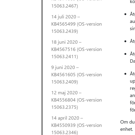
ko
15063.2467)
Åt
14 juli 2020 –
au
KB4565499 (OS-version
si
15063.2439)
Åt
18 juni 2020 –
KB4567516 (OS-version
Åt
15063.2411)
Da
9 juni 2020 –
Åt
KB4561605 (OS-version
up
15063.2409)
re
12 maj 2020 –
an
KB4556804 (OS-version
fö
15063.2375)
fö
14 april 2020 –
Om du h
KB4550939 (OS-version
enhet.
15063.2346)