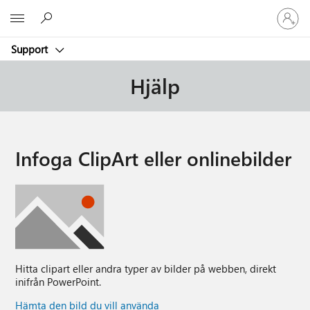
Logga
Microsoft
in
på
Support
ditt
konto
Hjälp
Infoga ClipArt eller onlinebilder
Hitta clipart eller andra typer av bilder på webben, direkt
inifrån PowerPoint.
Hämta den bild du vill använda