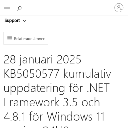
Logga
Microsoft
in
på
Support
ditt
konto
Relaterade ämnen
28 januari 2025–
KB5050577 kumulativ
uppdatering för .NET
Framework 3.5 och
4.8.1 för Windows 11