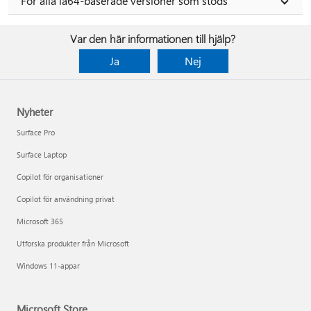
För alla ia64-baserade versioner som stöds
Var den här informationen till hjälp?
Ja
Nej
Nyheter
Surface Pro
Surface Laptop
Copilot för organisationer
Copilot för användning privat
Microsoft 365
Utforska produkter från Microsoft
Windows 11-appar
Microsoft Store