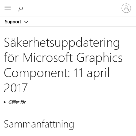
Logga
Microsoft
in
på
Support
ditt
konto
Säkerhetsuppdatering
för Microsoft Graphics
Component: 11 april
2017
Gäller för
Sammanfattning