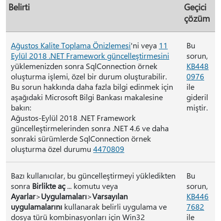
Belirti
Geçici
çözüm
Ağustos Kalite Toplama Önizlemesi
'ni veya
11
Bu
Eylül 2018 .NET Framework güncelleştirmesini
sorun,
yüklemenizden sonra SqlConnection örnek
KB448
oluşturma işlemi, özel bir durum oluşturabilir.
0976
Bu sorun hakkında daha fazla bilgi edinmek için
ile
aşağıdaki Microsoft Bilgi Bankası makalesine
gideril
bakın:
miştir.
Ağustos-Eylül 2018 .NET Framework
güncelleştirmelerinden sonra .NET 4.6 ve daha
sonraki sürümlerde SqlConnection örnek
oluşturma özel durumu
4470809
Bazı kullanıcılar, bu güncelleştirmeyi yükledikten
Bu
sonra
Birlikte aç
... komutu veya
sorun,
Ayarlar
>
Uygulamaları
>
Varsayılan
KB446
uygulamalarını
kullanarak belirli uygulama ve
7682
dosya türü kombinasyonları için Win32
ile