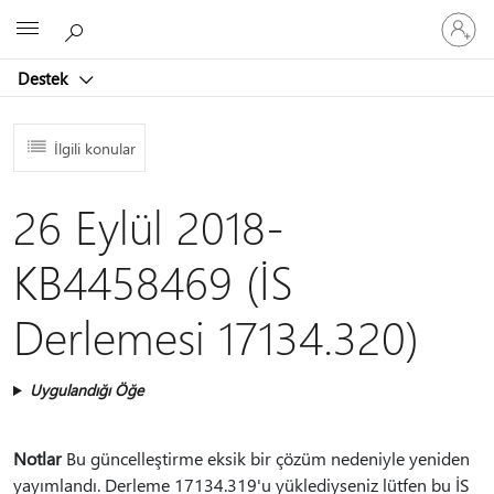
Hesabın
Microsoft
oturum
açın
Destek
İlgili konular
26 Eylül 2018-
KB4458469 (İS
Derlemesi 17134.320)
Uygulandığı Öğe
Notlar
Bu güncelleştirme eksik bir çözüm nedeniyle yeniden
yayımlandı. Derleme 17134.319'u yüklediyseniz lütfen bu İS