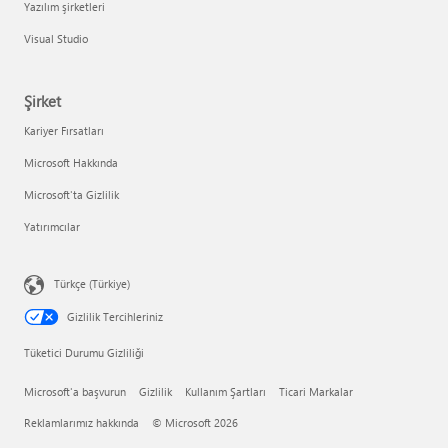
Yazılım şirketleri
Visual Studio
Şirket
Kariyer Fırsatları
Microsoft Hakkında
Microsoft'ta Gizlilik
Yatırımcılar
Türkçe (Türkiye)
Gizlilik Tercihleriniz
Tüketici Durumu Gizliliği
Microsoft'a başvurun
Gizlilik
Kullanım Şartları
Ticari Markalar
Reklamlarımız hakkında
© Microsoft 2026