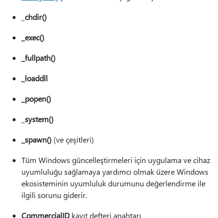
_
chdir()
_exec()
_fullpath()
_loaddll
_popen()
_
system()
_spawn()
(ve çeşitleri)
Tüm Windows güncelleştirmeleri için uygulama ve cihaz
uyumluluğu sağlamaya yardımcı olmak üzere Windows
ekosisteminin uyumluluk durumunu değerlendirme ile
ilgili sorunu giderir.
CommercialID
kayıt defteri anahtarı