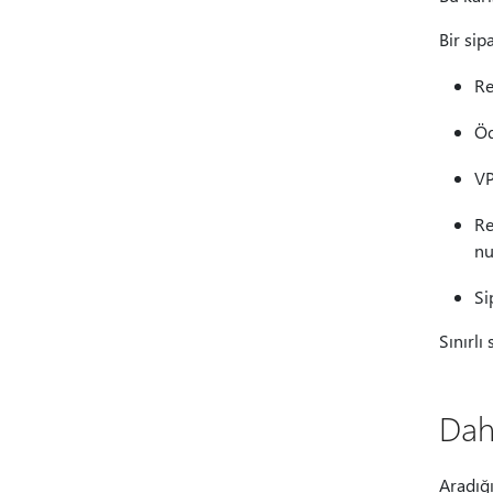
Bir sip
Re
Öd
VP
Re
nu
Si
Sınırlı
Dah
Aradığ