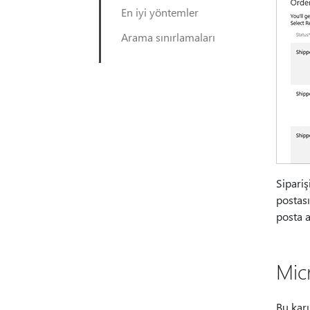
En iyi yöntemler
Arama sınırlamaları
Sipariş
postas
posta a
Micr
Bu karış