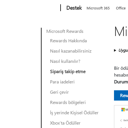
Microsoft
Destek
Microsoft 365
Office
Mi
Microsoft Rewards
Rewards Hakkında
Uygu
Nasıl kazanabilirsiniz
Nasıl kullanılır?
Bir ödü
Sipariş takip etme
hesabı
Para iadeleri
Durum
Geri çevir
Rew
Rewards bölgeleri
İş yerinde Kişisel Ödüller
Xbox’ta Ödüller