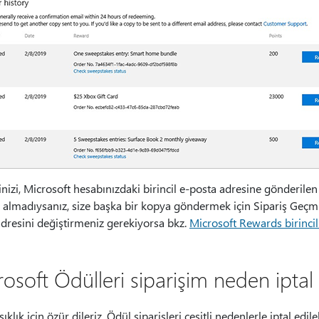
inizi, Microsoft hesabınızdaki birincil e-posta adresine gönderilen
ı almadıysanız, size başka bir kopya göndermek için Sipariş Geçm
dresini değiştirmeniz gerekiyorsa bkz.
Microsoft Rewards birinci
osoft Ödülleri siparişim neden iptal 
ıklık için özür dileriz. Ödül siparişleri çeşitli nedenlerle iptal edileb