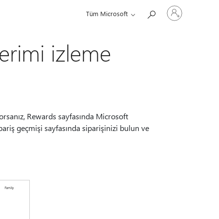
Hesabınızda
Tüm Microsoft
oturum
açın
erimi izleme
yorsanız, Rewards sayfasında Microsoft
pariş geçmişi sayfasında siparişinizi bulun ve