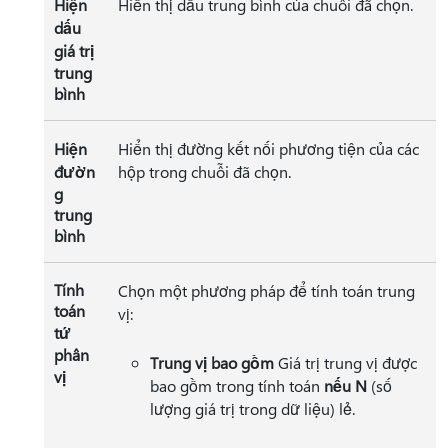
Hiện
Hiển thị dấu trung bình của chuỗi đã chọn.
dấu
giá trị
trung
bình
Hiện
Hiển thị đường kết nối phương tiện của các
đườn
hộp trong chuỗi đã chọn.
g
trung
bình
Tính
Chọn một phương pháp để tính toán trung
toán
vị:
tứ
phân
Trung vị bao gồm
Giá trị trung vị được
vị
bao gồm trong tính toán
nếu N
(số
lượng giá trị trong dữ liệu) lẻ.