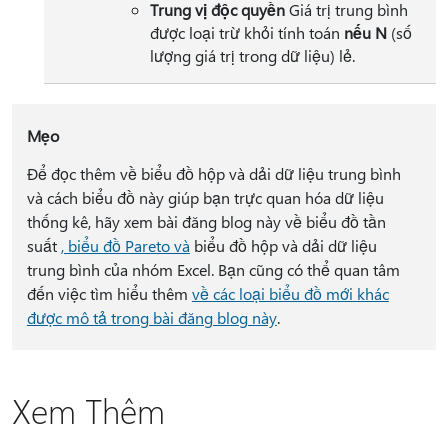
Trung vị độc quyền
Giá trị trung bình
được loại trừ khỏi tính toán
nếu N
(số
lượng giá trị trong dữ liệu) lẻ.
Mẹo
Để đọc thêm về biểu đồ hộp và dải dữ liệu trung bình
và cách biểu đồ này giúp bạn trực quan hóa dữ liệu
thống kê, hãy xem bài đăng blog này về biểu đồ tần
suất
, biểu đồ Pareto và
biểu đồ hộp và dải dữ liệu
trung bình của nhóm Excel. Bạn cũng có thể quan tâm
đến việc tìm hiểu thêm
về các loại biểu đồ mới khác
được mô tả trong bài đăng blog này
.
Xem Thêm