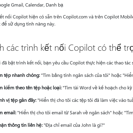
ogle Gmail, Calendar, Danh bạ
ết nối Copilot hiện có sẵn trên Copilot.com và trên Copilot Mobi
t để sử dụng tính năng này.
h các trình kết nối Copilot có thể tr
 đã bật trình kết nối, bạn yêu cầu Copilot thực hiện các thao tác 
m tệp nhanh chóng:
"Tìm bảng tính ngân sách của tôi" hoặc "Hiển
m kiếm theo tên tệp hoặc loại:
"Tìm tài Word về kế hoạch cho kỳ n
nh vị tệp gần đây:
"Hiển thị cho tôi các tệp tôi đã làm việc vào tu
m email:
"Hiển thị cho tôi email từ Sarah về ngân sách" hoặc "Tìm
ận thông tin liên hệ:
"Địa chỉ email của John là gì?"