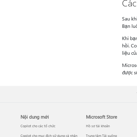
Các
Sau khi
Bạn lu
Khi bạn
hồi. Co
liệu củ
Micros
được s
Nội dung mới
Microsoft Store
Copilot cho các tổ chức
Hồ sơ tài khoản
Copilot cho mục đích sử dụng cá nhân
Trung tâm Tải xuống