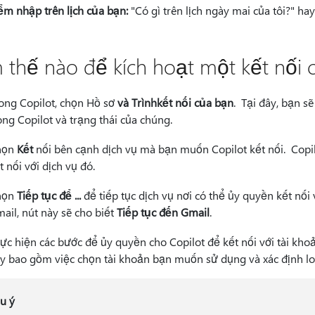
ểm nhập trên lịch của bạn:
"Có gì trên lịch ngày mai của tôi?" hay
 thế nào để kích hoạt một kết nối c
ong Copilot, chọn Hồ sơ
và Trình
kết nối của bạn
. Tại đây, bạn s
ong Copilot và trạng thái của chúng.
họn
Kết
nối bên cạnh dịch vụ mà bạn muốn Copilot kết nối. Copil
t nối với dịch vụ đó.
họn
Tiếp tục để ...
để tiếp tục dịch vụ nơi có thể ủy quyền kết nối 
ail, nút này sẽ cho biết
Tiếp tục đến Gmail
.
ực hiện các bước để ủy quyền cho Copilot để kết nối với tài kh
y bao gồm việc chọn tài khoản bạn muốn sử dụng và xác định loại
u ý