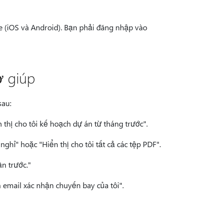
le (iOS và Android). Bạn phải đăng nhập vào
ợ giúp
sau:
 thị cho tôi kế hoạch dự án từ tháng trước".
ghỉ" hoặc "Hiển thị cho tôi tất cả các tệp PDF".
ần trước."
 email xác nhận chuyến bay của tôi".