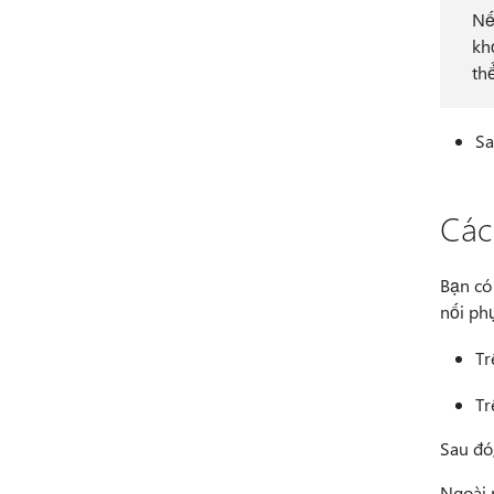
Nế
kh
th
Sa
Các
Bạn có 
nối ph
Tr
Tr
Sau đó
Ngoài r