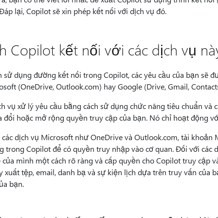
 Đáp lại, Copilot sẽ xin phép kết nối với dịch vụ đó.
h Copilot kết nối với các dịch vụ nà
n sử dụng đường kết nối trong Copilot, các yêu cầu của bạn sẽ đư
rosoft (OneDrive, Outlook.com) hay Google (Drive, Gmail, Contact
ch vụ xử lý yêu cầu bằng cách sử dụng chức năng tiêu chuẩn và c
ửa đổi hoặc mở rộng quyền truy cập của bạn. Nó chỉ hoạt động vớ
i các dịch vụ Microsoft như OneDrive và Outlook.com, tài khoản 
g trong Copilot để có quyền truy nhập vào cơ quan. Đối với các d
 của mình một cách rõ ràng và cấp quyền cho Copilot truy cập vào
y xuất tệp, email, danh bạ và sự kiện lịch dựa trên truy vấn của b
ủa bạn.