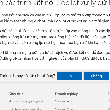
h các trình kết nối Copilot xử lý dữ
 bạn kết nối dịch vụ của mình, Copilot có thể truy cập thông tin t
ôn kiểm soát những dịch vụ mà Copilot được kết nối và thời gian
 đặt câu hỏi, Copilot sẽ truy cập trực tiếp vào thông tin từ các
pilot không lưu trữ một bản sao riêng biệt của dữ liệu của bạn. 
a bạn sẽ vẫn còn trong lịch sử hội thoại của bạn trừ khi bạn xóa c
oft không sử dụng dữ liệu từ các dịch vụ được kết nối để đào tạ
ử dụng để cá nhân hóa trải nghiệm của bạn khi chưa được bạn c
Thông tin này có hữu ích không?
Có
Không
Giáo dục
Doanh nghiệp
D
Microsoft trong ngành giáo dục
Microsoft AI
Nh
Thiết bị cho ngành giáo dục
Microsoft Security
Mi