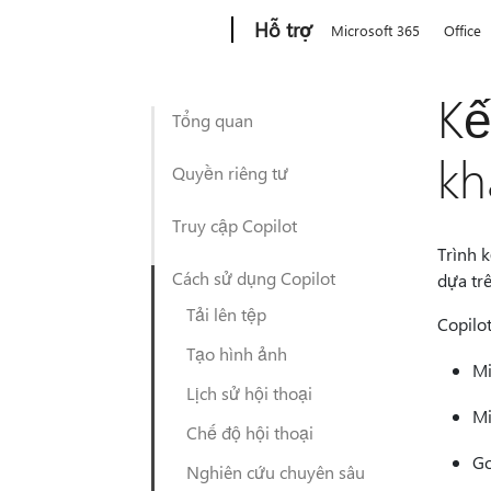
Microsoft
Hỗ trợ
Microsoft 365
Office
Kế
Tổng quan
kh
Quyền riêng tư
Truy cập Copilot
Trình k
Cách sử dụng Copilot
dựa trê
Tải lên tệp
Copilot
Tạo hình ảnh
Mi
Lịch sử hội thoại
Mi
Chế độ hội thoại
Go
Nghiên cứu chuyên sâu