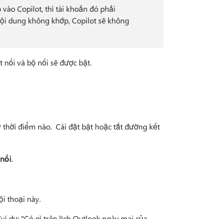
ào Copilot, thì tài khoản đó phải
ội dung không khớp, Copilot sẽ không
t nối và bộ nối sẽ được bật.
kỳ thời điểm nào. Cài đặt bật hoặc tắt đường kết
nối
.
i thoại này.
(ví dụ: "Có gì trên lịch Outlook ngày mai của