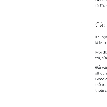
tôi?").
Các
Khi bạ
là Mic
Mỗi dị
trữ, s
Đối vớ
sử dụn
Google
thể tru
thoại c