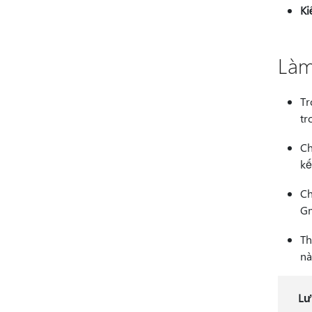
Ki
Làm
Tr
tr
C
kế
C
Gm
Th
nà
Lư