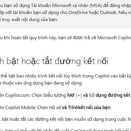
u bạn sử dụng Tài khoản Microsoft cá nhân (MSA) để đăng nhập v
ớp với tài khoản bạn sử dụng cho OneDrive hoặc Outlook. Nếu n
ể truy xuất nội dung của bạn.
u khi hoàn tất quy trình này, bạn sẽ được trả về Microsoft Copilo
h bật hoặc tắt đường kết nối
thể bật bao nhiêu trình kết nối tùy thích trong Copilot vào bất 
ụ thuộc vào ứng dụng bạn đang sử dụng:
ên Copilot.com: Chọn biểu tượng
Mở
(+)
và
Sử
dụng đường kết 
ên Copilot Mobile: Chọn Hồ sơ
và Trình
kết nối của bạn
.
, bật hoặc tắt các đường kết nối bạn muốn sử dụng trong cuộc hộ
a, bạn có thể viết lời nhắc đề xuất Copilot sử dụng trình kết nối 