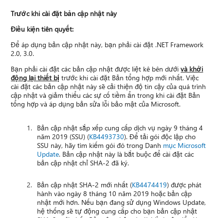
Trước khi cài đặt bản cập nhật này
Điều kiện tiên quyết:
Để áp dụng bản cập nhật này, bạn phải cài đặt .NET Framework
2.0, 3.0.
Bạn phải cài đặt các bản cập nhật được liệt kê bên dưới
và khởi
động lại thiết bị
trước khi cài đặt Bản tổng hợp mới nhất. Việc
cài đặt các bản cập nhật này sẽ cải thiện độ tin cậy của quá trình
cập nhật và giảm thiểu các sự cố tiềm ẩn trong khi cài đặt Bản
tổng hợp và áp dụng bản sửa lỗi bảo mật của Microsoft.
Bản cập nhật sắp xếp cung cấp dịch vụ ngày 9 tháng 4
năm 2019 (SSU) (
KB4493730
). Để tải gói độc lập cho
SSU này, hãy tìm kiếm gói đó trong Danh
mục Microsoft
Update
. Bản cập nhật này là bắt buộc để cài đặt các
bản cập nhật chỉ SHA-2 đã ký.
Bản cập nhật SHA-2 mới nhất (
KB4474419
) được phát
hành vào ngày 8 tháng 10 năm 2019 hoặc bản cập
nhật mới hơn. Nếu bạn đang sử dụng Windows Update,
hệ thống sẽ tự động cung cấp cho bạn bản cập nhật