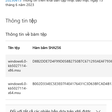
20230613
Thông tin triển khai bản cập nhật bảo mật: ngày 13
tháng 6 năm 2023
Thông tin tệp
Thông tin về băm tệp
Tên tệp
Hàm băm SHA256
windows6.0-
D8B2DDE7D4F99D058B2750B7C671293AEAF793
kb5027114-
x86.msu
windows6.0-
B002D334EC5E3E07F4E4176431C3D63BFCAD4B1
kb5027114-
x64.msu
Đối với tất cả các phiên bản dựa trên x86 được