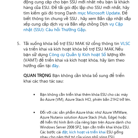
động cung cấp cho bạn SSU mới nhất nếu bạn là khách
hàng của ESU. Để tải gói độc lập cho SSU mới nhất, hãy
tìm kiếm gói đó trong Danh
mục Microsoft Update
. Để
biết thông tin chung về SSU
, hãy xem Bản cập nhật sắp
xếp cung cấp dịch vụ và Bản xếp chồng Dịch
vụ Cập
nhật (SSU): Câu hỏi Thường Gặp
.
Tải xuống khóa bổ trợ ESU MAK từ cổng thông tin
VLSC
và triển
khai và
kích hoạt khóa bổ trợ ESU MAK. Nếu
bạn sử dụng
Công cụ Quản lý Kích hoạt Số
lượng lớn
(VAMT) để triển khai và kích hoạt khóa, hãy làm theo
hướng dẫn tại
đây
.
QUAN TRỌNG
Bạn không cần khóa bổ sung để triển
khai các thao tác sau:
Bạn không cần triển khai thêm khóa ESU cho các máy
ảo Azure (VM), Azure Stack HCI, phiên bản 21H2 trở lên.
Đối với các sản phẩm Azure khác như Azure VMWare,
Azure Nutanix solution Azure Stack (Hub, Edge) hoặc
để hiển thị hình ảnh của riêng bạn trên Azure dành cho
Windows Server 2008 SP2, bạn cần triển khai khóa ESU.
Các bước cài
đặt, kích hoạt và triển khai
ESU giống
nhau cho năm thứ tư của vùng phủ sóng ESU.