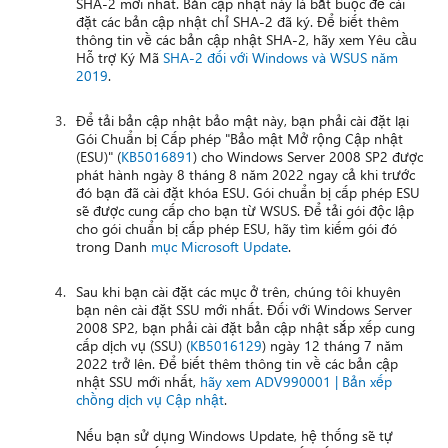
SHA-2 mới nhất. Bản cập nhật này là bắt buộc để cài
đặt các bản cập nhật chỉ SHA-2 đã ký. Để biết thêm
thông tin về các bản cập nhật SHA-2, hãy xem Yêu cầu
Hỗ trợ Ký Mã
SHA-2 đối với Windows và WSUS năm
2019
.
Để tải bản cập nhật bảo mật này, bạn phải cài đặt lại
Gói Chuẩn bị Cấp phép "Bảo mật Mở rộng Cập nhật
(ESU)" (
KB5016891
) cho Windows Server 2008 SP2 được
phát hành ngày 8 tháng 8 năm 2022 ngay cả khi trước
đó bạn đã cài đặt khóa ESU. Gói chuẩn bị cấp phép ESU
sẽ được cung cấp cho bạn từ WSUS. Để tải gói độc lập
cho gói chuẩn bị cấp phép ESU, hãy tìm kiếm gói đó
trong Danh
mục Microsoft Update
.
Sau khi bạn cài đặt các mục ở trên, chúng tôi khuyên
bạn nên cài đặt SSU mới nhất. Đối với Windows Server
2008 SP2, bạn phải cài đặt bản cập nhật sắp xếp cung
cấp dịch vụ (SSU) (
KB5016129
) ngày 12 tháng 7 năm
2022 trở lên. Để biết thêm thông tin về các bản cập
nhật SSU mới nhất,
hãy xem ADV990001 | Bản xếp
chồng dịch vụ Cập nhật
.
Nếu bạn sử dụng Windows Update, hệ thống sẽ tự