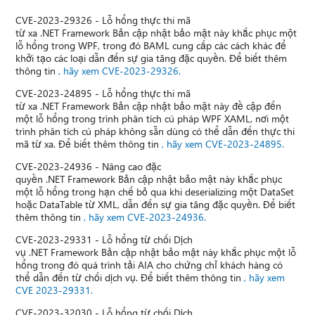
CVE-2023-29326 - Lỗ hổng thực thi mã
từ xa .NET Framework Bản cập nhật bảo mật này khắc phục một
lỗ hổng trong WPF, trong đó BAML cung cấp các cách khác để
khởi tạo các loại dẫn đến sự gia tăng đặc quyền. Để biết thêm
thông tin
, hãy xem CVE-2023-29326.
CVE-2023-24895 - Lỗ hổng thực thi mã
từ xa .NET Framework Bản cập nhật bảo mật này đề cập đến
một lỗ hổng trong trình phân tích cú pháp WPF XAML, nơi một
trình phân tích cú pháp không sẵn dùng có thể dẫn đến thực thi
mã từ xa. Để biết thêm thông tin
, hãy xem CVE-2023-24895.
CVE-2023-24936 - Nâng cao đặc
quyền .NET Framework Bản cập nhật bảo mật này khắc phục
một lỗ hổng trong hạn chế bỏ qua khi deserializing một DataSet
hoặc DataTable từ XML, dẫn đến sự gia tăng đặc quyền. Để biết
thêm thông tin
, hãy xem CVE-2023-24936.
CVE-2023-29331 - Lỗ hổng từ chối Dịch
vụ .NET Framework Bản cập nhật bảo mật này khắc phục một lỗ
hổng trong đó quá trình tải AIA cho chứng chỉ khách hàng có
thể dẫn đến từ chối dịch vụ. Để biết thêm thông tin
, hãy xem
CVE 2023-29331.
CVE-2023-32030 - Lỗ hổng từ chối Dịch