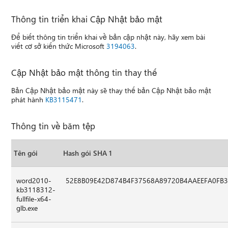
Thông tin triển khai Cập Nhật bảo mật
Để biết thông tin triển khai về bản cập nhật này, hãy xem bài
viết cơ sở kiến thức Microsoft
3194063
.
Cập Nhật bảo mật thông tin thay thế
Bản Cập Nhật bảo mật này sẽ thay thế bản Cập Nhật bảo mật
phát hành
KB3115471
.
Thông tin về băm tệp
Tên gói
Hash gói SHA 1
word2010-
52E8B09E42D874B4F37568A89720B4AAEEFA0FB
kb3118312-
fullfile-x64-
glb.exe