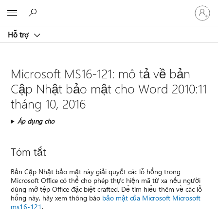
Đăng
Microsoft
nhập
tài
Hỗ trợ
khoản
của
bạn
Microsoft MS16-121: mô tả về bản
Cập Nhật bảo mật cho Word 2010:11
tháng 10, 2016
Áp dụng cho
Tóm tắt
Bản Cập Nhật bảo mật này giải quyết các lỗ hổng trong
Microsoft Office có thể cho phép thực hiện mã từ xa nếu người
dùng mở tệp Office đặc biệt crafted. Để tìm hiểu thêm về các lỗ
hổng này, hãy xem thông báo
bảo mật của Microsoft Microsoft
ms16-121
.