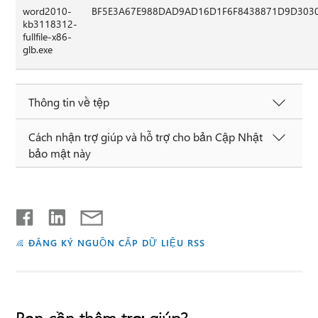
word2010-
BF5E3A67E988DAD9AD16D1F6F8438871D9D303
kb3118312-
fullfile-x86-
glb.exe
Thông tin về tệp
Cách nhận trợ giúp và hỗ trợ cho bản Cập Nhật
bảo mật này
ĐĂNG KÝ NGUỒN CẤP DỮ LIỆU RSS