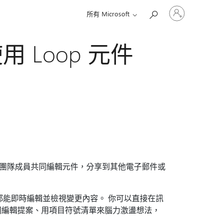
登
所有 Microsoft
入
您
的
用 Loop 元件
帳
戶
何與其他團隊成員共同編輯元件，分享到其他電子郵件或
都能即時編輯並檢視變更內容。 你可以直接在訊
同編輯提案、用項目符號清單來腦力激盪想法，