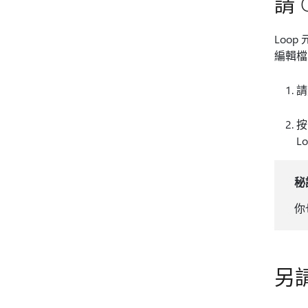
請 O
Loop
編輯檔
請
按
L
秘
你
另