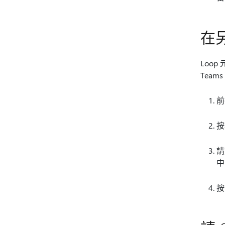
在另
Loo
Tea
前
按
請
中
按