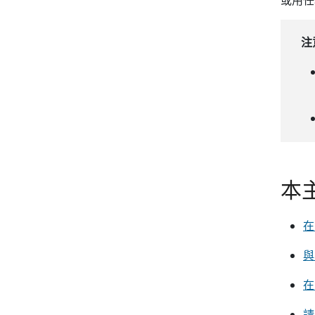
注
本
在
與
在
請 