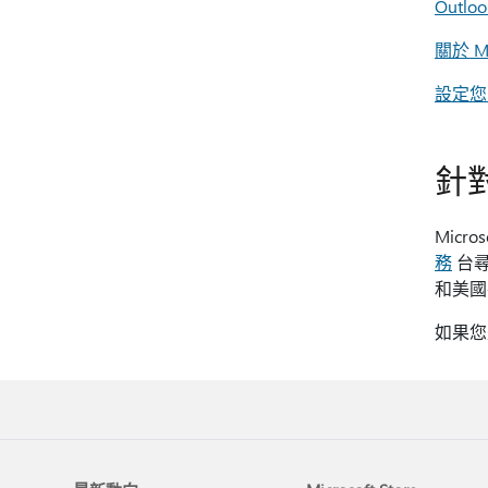
Outl
關於 M
設定您的
針
Mic
務
台尋
和美國
如果您