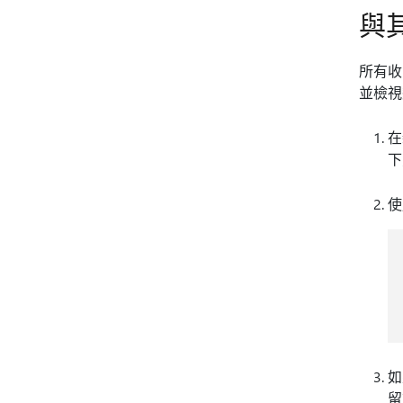
與
所有收
並檢視
在
下
使
如
留