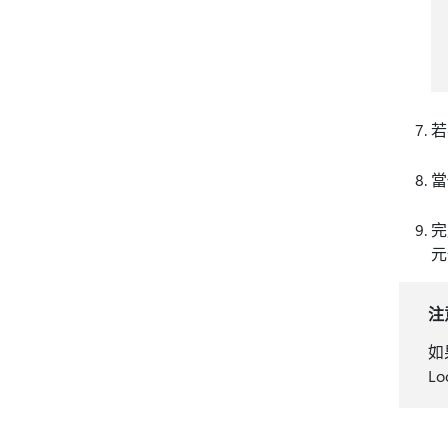
若
當
完
元
注
如
L