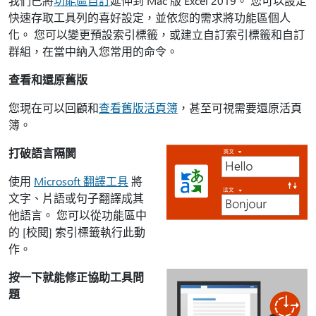
我們已將
功能區自訂
延伸到 Mac 版 Excel 2019。 您可以設定
快速存取工具列的喜好設定，並依您的需求將功能區個人
化。 您可以變更預設索引標籤，或建立自訂索引標籤和自訂
群組，在當中納入您常用的命令。
查看和還原舊版
您現在可以回顧和
查看舊版活頁簿
，甚至可視需要還原活頁
簿。
打破語言隔閡
使用
Microsoft 翻譯工具
將
文字、片語或句子翻譯成其
他語言。 您可以從功能區中
的 [校閱]
索引標籤執行此動
作。
按一下就能修正協助工具問
題