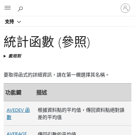
登
Microsoft
入
您
支持
的
帳
戶
統計函數 (參照)
套用到
要取得函式的詳細資訊，請在第一欄選擇其名稱。
功能鍵
描述
AVEDEV 函
根據資料點的平均值，傳回資料點絕對誤
數
差的平均值
AVERAGE
傳回引數的平均值