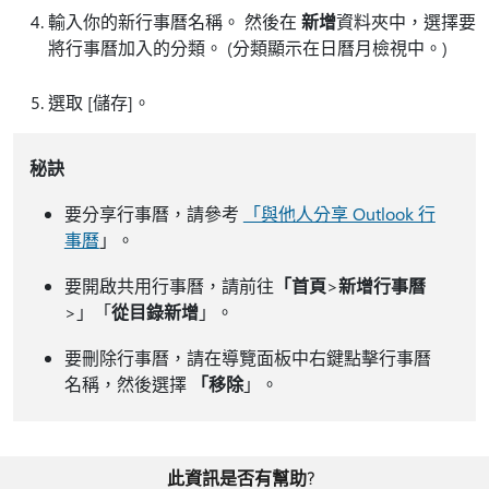
輸入你的新行事曆名稱。 然後在
新增
資料夾中，選擇要
將行事曆加入的分類。 (分類顯示在日曆月檢視中。)
選取 [儲存]
。
秘訣
要分享行事曆，請參考
「與他人分享 Outlook 行
事曆
」。
要開啟共用行事曆，請前往
「首頁
>
新增行事曆
>」「
從目錄新增
」。
要刪除行事曆，請在導覽面板中右鍵點擊行事曆
名稱，然後選擇
「移除
」。
此資訊是否有幫助?