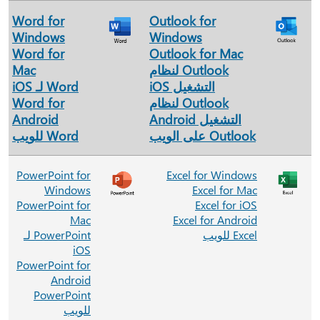
Word for
Outlook for
Windows
Windows
Word for
Outlook for Mac
Outlook لنظام
Mac
التشغيل iOS
Word لـ iOS
Outlook لنظام
Word for
التشغيل Android
Android
Outlook على الويب
Word للويب
PowerPoint for
Excel for Windows
Windows
Excel for Mac
PowerPoint for
Excel for iOS
Mac
Excel for Android
Excel للويب
PowerPoint لـ
iOS
PowerPoint for
Android
PowerPoint
للويب