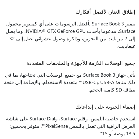
إطلاق العنان لأفضل أفكارك
يتميز Surface Book 3 بأفضل الرسومات على أي كمبيوتر محمول
Surface، مدعوما بأحدث NVIDIA® GTX GeForce GPU، وما يصل
إلى 2 تيرابايت من التخزين، وذاكرة وصول عشوائي تصل إلى 32
غيغابايت.
جميع الوصلات اللازمة للأجهزة والملحقات المتعددة
يأتي جهاز Surface Book 3 مع جميع الوصلات التي تحتاجها، بما في
ذلك منافذ USB-A وUSB-C™ متعددة الاستخدام، بالإضافة إلى فتحة
بطاقة SD كاملة الحجم.
إضفاء الحيوية على إبداعاتك
استخدم خاصية اللمس، وقلم Surface، وSurface Dial على شاشة
العرض الزاهية التي تعمل باللمس PixelSense™. متوفر بحجمين:
13.5 بوصة أو 15".