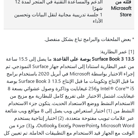
فئته من
الدعم والمساعدة التقنية في المتجر لمدة 12
Microsoft
شهرًا
Store
1 جلسة تدريبية مجانية لنقل البيانات وتحسين
الأداء
* بعض الملحقات والبرامج تباع بشكل منفصل.
[1] عمر البطارية:
Surface Book 3 13.5 بوصة على القاعدة:
ما يصل إلى 15.5 ساعة
من عمر البطارية استنادا إلى استخدام جهاز Surface النموذجي. تم
إجراء الاختبار بواسطة Microsoft في أبريل 2020 باستخدام برامج
ما قبل الإنتاج وتكوينات ما قبل الإنتاج Surface Book 3 13.5 بوصة
Intel® Core™ i5 و256 غيغابايت وذاكرة وصول عشوائي بسعة 8
غيغابايت. اشتمل الاختبار على تفريغ كامل للبطارية مع مزيج من
الاستخدام النشط ووضع الاستعداد الحديث. يتكون جزء الاستخدام
النشط من (1) اختبار استعراض ويب يصل إلى 8 مواقع ويب شائعة
عبر علامات تبويب مفتوحة متعددة، (2) اختبار إنتاجية يستخدم
Microsoft Word وPowerPoint وExcel وOutlook، و(3) جزء من
الوقت مع الجهاز قيد الاستخدام مع التطبيقات الخاملة. تم تعيين كل