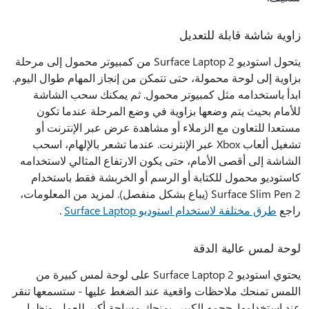
زاوية شاشة قابلة للتعديل
يتحول استوديو Surface Laptop 2 من كمبيوتر محمول إلى مرحلة
بزاوية إلى لوحة محمولة، حتى تتمكن من إنجاز المهام طوال اليوم.
ابدأ باستخدامه مثل كمبيوتر محمول. ثم يمكنك سحب الشاشة
للأمام بحيث يتم وضعها بزاوية في وضع المرحلة عندما تكون
مستعدا للتعاون مع الزملاء أو مشاهدة عرض عبر الإنترنت أو
تشغيل ألعاب Xbox عبر الإنترنت. عندما تشعر بالإلهام، اسحب
الشاشة إلى أقصى الأمام، حتى يكون الارتفاع المثالي لاستخدامه
كاستوديو محمول للكتابة أو الرسم أو الخربشة فقط باستخدام
Surface Slim Pen 2 (يباع بشكل منفصل). لمزيد من المعلومات،
راجع
طرق مختلفة لاستخدام استوديو Surface Laptop
.
لوحة لمس عالية الدقة
يحتوي استوديو Surface Laptop 2 على لوحة لمس كبيرة من
اللمس تمنحك ملاحظات واقعية عند الضغط عليها - ستسمعها تنقر
عند استخدامها. حجمه الكبير، يمنحك مساحة أكبر للعمل. ونظرا