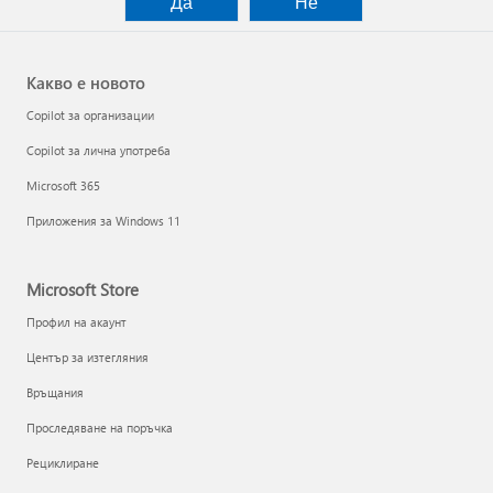
Да
Не
Какво е новото
Copilot за организации
Copilot за лична употреба
Microsoft 365
Приложения за Windows 11
Microsoft Store
Профил на акаунт
Център за изтегляния
Връщания
Проследяване на поръчка
Рециклиране