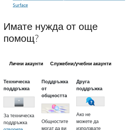
Surface
Имате нужда от още
помощ?
Лични акаунти
Служебни/учебни акаунти
Техническа
Поддръжка
Друга
поддръжка
от
поддръжка
общността
Ако не
За техническа
Общностите
можете да
поддръжка
могат да ви
използвате
отворете