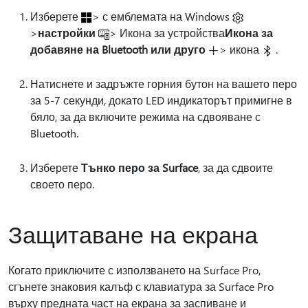
Изберете
> с емблемата на Windows
>
настройки
> Икона за устройства
Икона за
добавяне на Bluetooth или друго
> икона
.
Натиснете и задръжте горния бутон на вашето перо
за 5-7 секунди, докато LED индикаторът примигне в
бяло, за да включите режима на сдвояване с
Bluetooth.
Изберете
Тънко перо за Surface
, за да сдвоите
своето перо.
Защитаване на екрана
Когато приключите с използването на Surface Pro,
сгънете знаковия калъф с клавиатура за Surface Pro
върху предната част на екрана за заспиване и