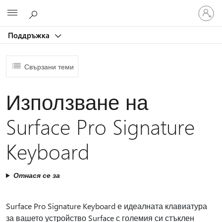
Влезте
Microsoft
във
вашия
Поддръжка
акаунт
Свързани теми
Използване на
Surface Pro Signature
Keyboard
Отнася се за
Surface Pro Signature Keyboard е идеалната клавиатура
за вашето устройство Surface с големия си стъклен