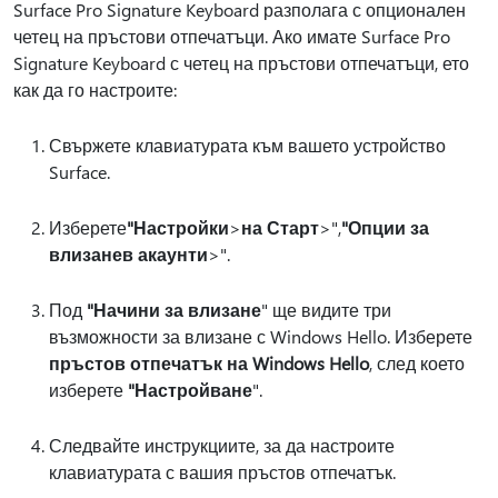
Surface Pro Signature Keyboard разполага с опционален
четец на пръстови отпечатъци. Ако имате Surface Pro
Signature Keyboard с четец на пръстови отпечатъци, ето
как да го настроите:
Свържете клавиатурата към вашето устройство
Surface.
Изберете
"Настройки
>
на Старт
>",
"Опции за
влизане
в акаунти
>".
Под
"Начини за влизане
" ще видите три
възможности за влизане с Windows Hello. Изберете
пръстов отпечатък на Windows Hello
, след което
изберете
"Настройване
".
Следвайте инструкциите, за да настроите
клавиатурата с вашия пръстов отпечатък.