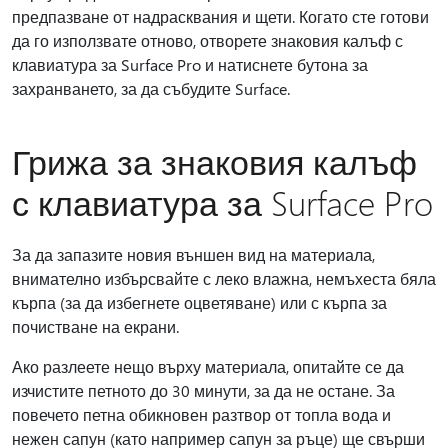
предпазване от надрасквания и щети. Когато сте готови
да го използвате отново, отворете знаковия калъф с
клавиатура за Surface Pro и натиснете бутона за
захранването, за да събудите Surface.
Грижа за знаковия калъф
с клавиатура за Surface Pro
За да запазите новия външен вид на материала,
внимателно избърсвайте с леко влажна, немъхеста бяла
кърпа (за да избегнете оцветяване) или с кърпа за
почистване на екрани.
Ако разлеете нещо върху материала, опитайте се да
изчистите петното до 30 минути, за да не остане. За
повечето петна обикновен разтвор от топла вода и
нежен сапун (като например сапун за ръце) ще свърши