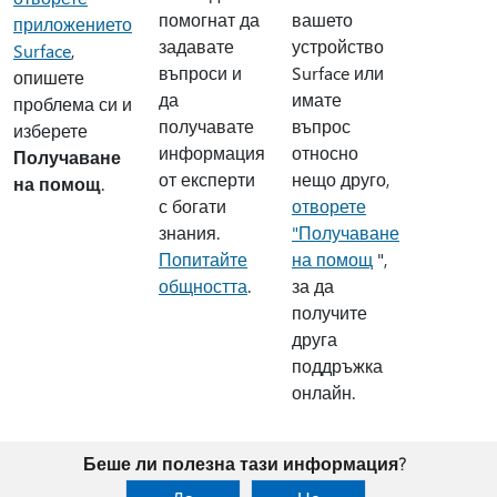
помогнат да
вашето
приложението
задавате
устройство
Surface
,
въпроси и
Surface или
опишете
да
имате
проблема си и
получавате
въпрос
изберете
информация
относно
Получаване
от експерти
нещо друго,
на помощ
.
с богати
отворете
знания.
"Получаване
Попитайте
на помощ
",
общността
.
за да
получите
друга
поддръжка
онлайн.
Беше ли полезна тази информация?