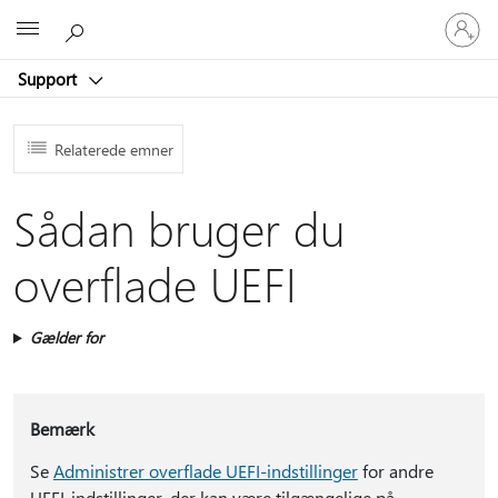
Log
Microsoft
på
din
Support
konto
Relaterede emner
Sådan bruger du
overflade UEFI
Gælder for
Bemærk
Se
Administrer overflade UEFI-indstillinger
for andre
UEFI-indstillinger, der kan være tilgængelige på