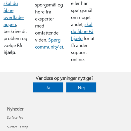
skal du
eller har
spørgsmål og
åbne
spørgsmål
høre fra
overflade-
om noget
eksperter
appen
,
andet,
skal
med
beskrive dit
du åbne Få
omfattende
problem og
hjælp
for at
viden.
Spørg
vælge
Få
få anden
community'et
.
hjælp
.
support
online.
Var disse oplysninger nyttige?
Ja
Nej
Nyheder
Surface Pro
Surface Laptop