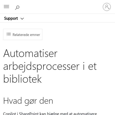
Log
Microsoft
på
din
Support
konto
Relaterede emner
Automatiser
arbejdsprocesser i et
bibliotek
Hvad gør den
Copilot i SharePoint kan hjælpe med at automatisere