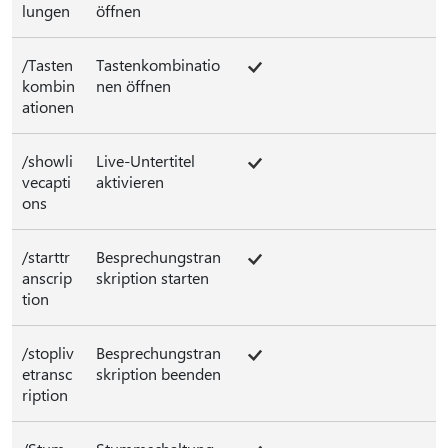
lungen
öffnen
/Tasten
Tastenkombinatio
kombin
nen öffnen
ationen
/showli
Live-Untertitel
vecapti
aktivieren
ons
/starttr
Besprechungstran
anscrip
skription starten
tion
/stopliv
Besprechungstran
etransc
skription beenden
ription