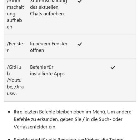
/Stum
Stummschaltung
mschalt
des aktuellen
ung
Chats aufheben
aufheb
en
/Fenste
In neuem Fenster
r
öffnen
/GitHu
Befehle für
b,
installierte Apps
/Youtu
be, /Jira
usw.
Ihre letzten Befehle bleiben oben im Menü. Um andere
Befehle zu erkunden, geben Sie
/
in die Such- oder
Verfassenfelder ein.
Befehle sind für alle Benutzer verfügbar, die Teams