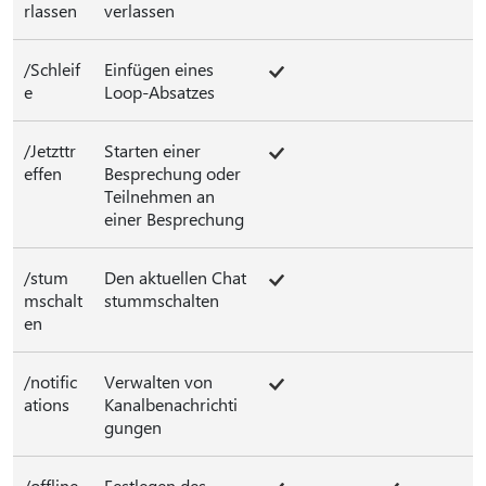
rlassen
verlassen
/Schleif
Einfügen eines
e
Loop-Absatzes
/Jetzttr
Starten einer
effen
Besprechung oder
Teilnehmen an
einer Besprechung
/stum
Den aktuellen Chat
mschalt
stummschalten
en
/notific
Verwalten von
ations
Kanalbenachrichti
gungen
/offline
Festlegen des