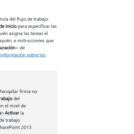
cia del flujo de trabajo
de inicio
para especificar las
ién asigna las tareas el
r quién, e instrucciones que
uración
> de
información sobre los
Recopilar firma no
trabajo
del
n el nivel de
s
>
Activar
la
de trabajo
SharePoint 2013