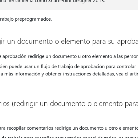
e una herramienta como SharePoint Designer 2013.
 trabajo preprogramados.
igir un documento o elemento para su aproba
de aprobación redirige un documento u otro elemento a las perso
ién puede usar un flujo de trabajo de aprobación para controlar
ara más información y obtener instrucciones detalladas, vea el art
ios (redirigir un documento o elemento para 
para recopilar comentarios redirige un documento u otro element
jo de trabajo para recopilar comentarios consolida todos los comen