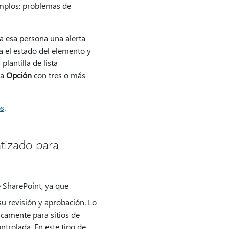
mplos: problemas de
 a esa persona una alerta
za el estado del elemento y
plantilla de lista
na
Opción
con tres o más
os
.
tizado para
e SharePoint, ya que
su revisión y aprobación. Lo
icamente para sitios de
ntrolada. En este tipo de