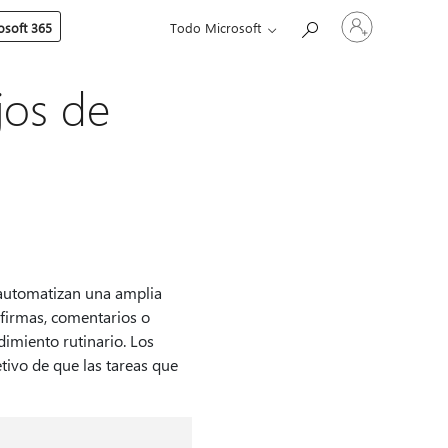
Iniciar
soft 365
Todo Microsoft
sesión
en
tu
cuenta
jos de
 automatizan una amplia
 firmas, comentarios o
imiento rutinario. Los
tivo de que las tareas que