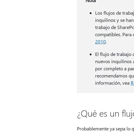
Nota
Los flujos de trab
inquilinos y se han
trabajo de ShareP
compatibles. Para
2010
.
El flujo de trabaj
nuevos inquilinos a
por completo a part
recomendamos que 
información, vea
R
¿Qué es un fluj
Probablemente ya sepa lo qu