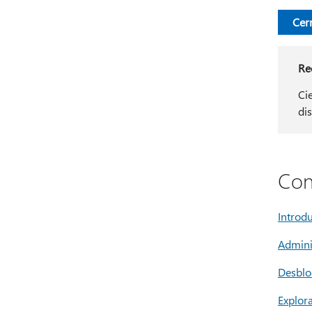
Cer
Re
Ci
di
Con
Introd
Admini
Desblo
Explor