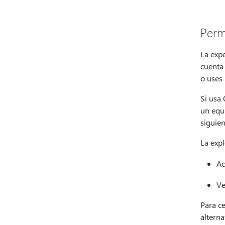
Perm
La expe
cuenta
o uses 
Si usa 
un equi
siguien
La exp
Ac
Ve
Para ce
alterna