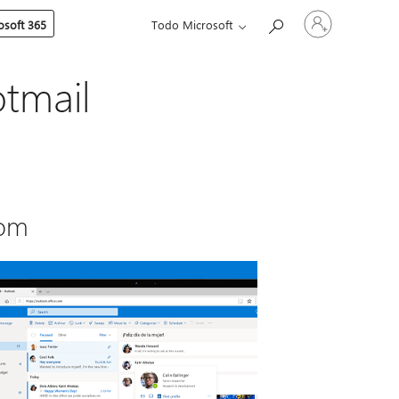
Iniciar
soft 365
Todo Microsoft
sesión
en
tu
cuenta
otmail
com