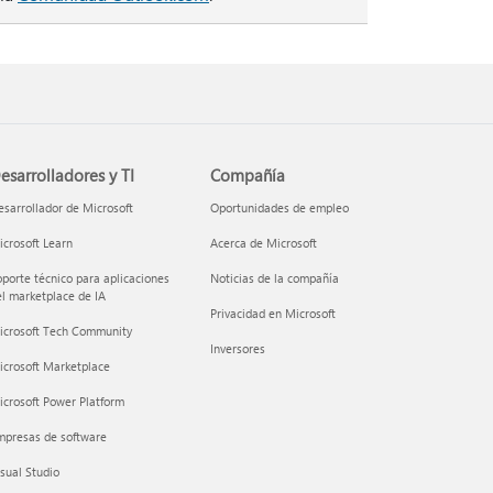
esarrolladores y TI
Compañía
sarrollador de Microsoft
Oportunidades de empleo
crosoft Learn
Acerca de Microsoft
porte técnico para aplicaciones
Noticias de la compañía
l marketplace de IA
Privacidad en Microsoft
icrosoft Tech Community
Inversores
icrosoft Marketplace
crosoft Power Platform
mpresas de software
sual Studio