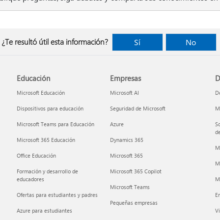
¿Te resultó útil esta información?
Sí
No
Educación
Empresas
D
Microsoft Educación
Microsoft AI
De
Dispositivos para educación
Seguridad de Microsoft
Mi
Microsoft Teams para Educación
Azure
So
de
Microsoft 365 Educación
Dynamics 365
M
Office Educación
Microsoft 365
M
Formación y desarrollo de
Microsoft 365 Copilot
educadores
Mi
Microsoft Teams
Ofertas para estudiantes y padres
E
Pequeñas empresas
Azure para estudiantes
Vi