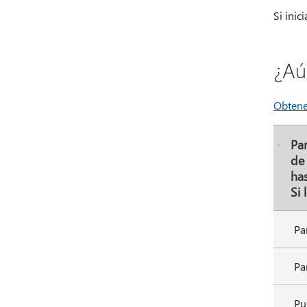
Si inic
¿Aú
Obtene
Pa
de 
ha
Si 
Pa
Pa
Pu