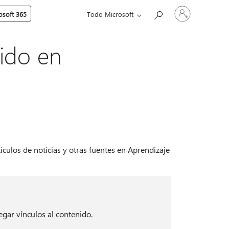
Iniciar
soft 365
Todo Microsoft
sesión
en
tu
cuenta
nido en
culos de noticias y otras fuentes en Aprendizaje
regar vínculos al contenido.