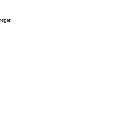
regar
.