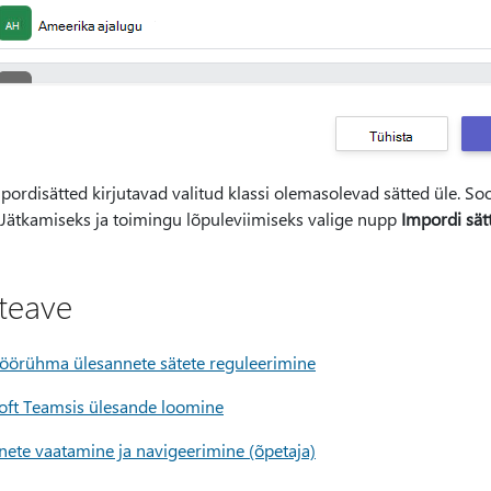
mpordisätted kirjutavad valitud klassi olemasolevad sätted üle. So
. Jätkamiseks ja toimingu lõpuleviimiseks valige nupp
Impordi sät
ateave
 töörühma ülesannete sätete reguleerimine
oft Teamsis ülesande loomine
nete vaatamine ja navigeerimine (õpetaja)