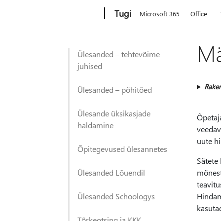
Microsoft
Tugi
Microsoft 365
Office
Mä
Ülesanded – tehtevõime
juhised
Rake
Ülesanded – põhitõed
Ülesande üksikasjade
Õpetaj
haldamine
veedav
uute h
Õpitegevused ülesannetes
Sätete
Ülesanded Lõuendil
mõnest 
teavitu
Ülesanded Schoologys
Hindami
kasutad
Tõrkeotsing ja KKK