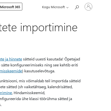
Logige
 Microsoft 365
Kogu Microsoft
sisse
oma
kontole
tete importimine
te ja hinnete
sätteid uuesti kasutada! Õpetajad
 sätte konfigureerimiseks ning see kehtib eriti
misskeemide
) kasutuselevõtuga.
ktsiooni, mis võimaldab teil importida sätteid
te sätted (sh vaiketähtaeg, kalendrisätted,
erimine
, Hindamisskeemid,
nfigureerida ühe klassi töörühma sätted ja
.