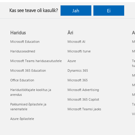
Kas see teave oli kasulik?
Jah
Ei
Haridus
Äri
A
Microsoft Education
Microsoft AI
Mi
Haridusseadmed
Microsofti turve
Mi
Microsoft Teams haridusasutustele
Azure
Te
tu
Microsoft 365 Education
Dynamics 365
Mi
Office Education
Microsoft 365
M
Haridustöötajate koolitus ja
Microsoft Advertising
arendus
Mi
Microsoft 365 Copilot
Pakkumised õpilastele ja
Ta
vanematele
Microsoft Teamsi jaoks
Vi
Azure õpilastele