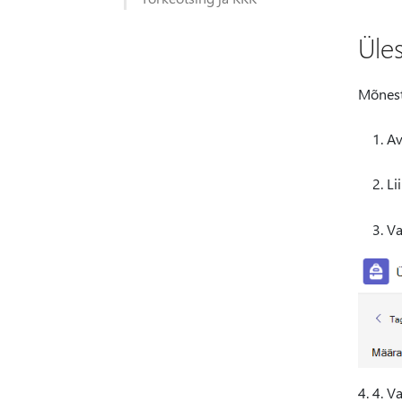
Üle
Mõnest 
Av
Li
Va
4. 4. V