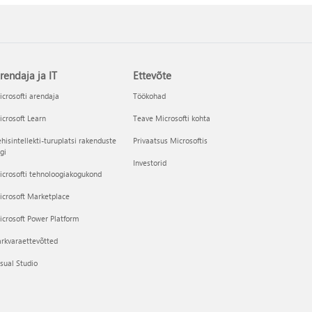
rendaja ja IT
Ettevõte
crosofti arendaja
Töökohad
crosoft Learn
Teave Microsofti kohta
hisintellekti-turuplatsi rakenduste
Privaatsus Microsoftis
gi
Investorid
crosofti tehnoloogiakogukond
icrosoft Marketplace
crosoft Power Platform
rkvaraettevõtted
sual Studio