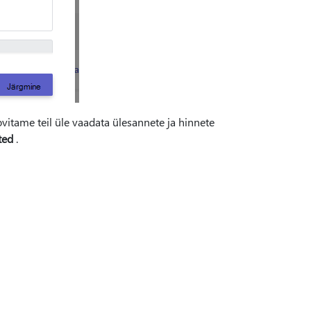
ovitame teil üle vaadata ülesannete ja hinnete
ted
.