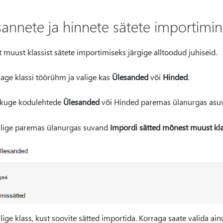
sannete ja hinnete sätete importimi
muust klassist sätete importimiseks järgige alltoodud juhiseid.
age klassi töörühm ja valige kas
Ülesanded
või
Hinded
.
ikuge kodulehtede
Ülesanded
või Hinded paremas ülanurgas asu
lige paremas ülanurgas suvand
Impordi sätted mõnest muust kla
alige klass, kust soovite sätted importida. Korraga saate valida ai