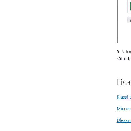
5. 5. I
sätted
Lis
Klassi
Micros
Ülesan