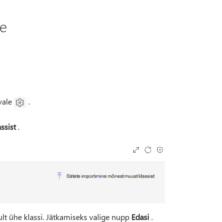
ne
vale
.
ssist
.
nult ühe klassi. Jätkamiseks valige nupp
Edasi
.