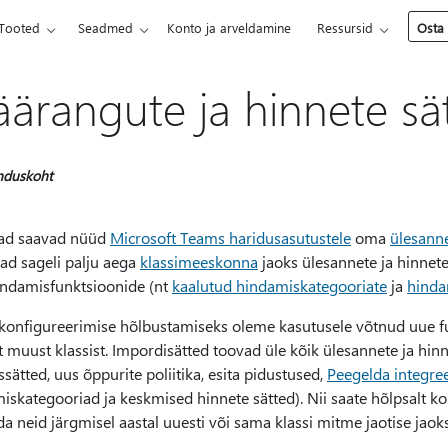
Tooted
Seadmed
Konto ja arveldamine
Ressursid
Osta
ärangute ja hinnete sä
nduskoht
ad saavad nüüd
Microsoft Teams haridusasutustele
oma
ülesanne
ad sageli palju aega
klassimeeskonna
jaoks ülesannete ja hinnete
indamisfunktsioonide (nt
kaalutud hindamiskategooriate
ja
hinda
 konfigureerimise hõlbustamiseks oleme kasutusele võtnud uue fun
muust klassist. Impordisätted toovad üle kõik ülesannete ja hinne
ssätted, uus õppurite poliitika, esita pidustused,
Peegelda integre
skategooriad ja keskmised hinnete sätted). Nii saate hõlpsalt ko
a neid järgmisel aastal uuesti või sama klassi mitme jaotise jaoks