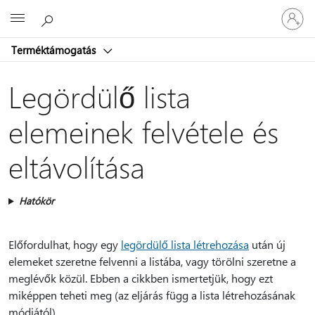
Jelentke
Microsoft
be
a
Terméktámogatás
fiókjába
Legördülő lista
elemeinek felvétele és
eltávolítása
Hatókör
Előfordulhat, hogy egy
legördülő lista létrehozása
után új
elemeket szeretne felvenni a listába, vagy törölni szeretne a
meglévők közül. Ebben a cikkben ismertetjük, hogy ezt
miképpen teheti meg (az eljárás függ a lista létrehozásának
módjától).