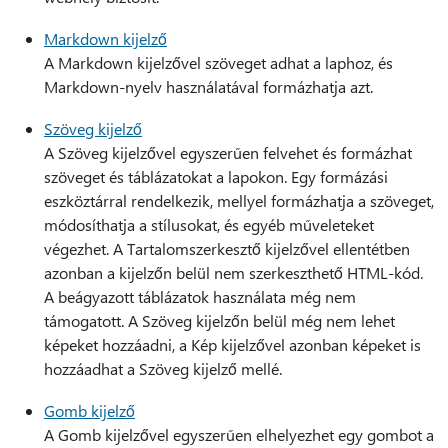
Markdown kijelző
A Markdown kijelzővel szöveget adhat a laphoz, és
Markdown-nyelv használatával formázhatja azt.
Szöveg kijelző
A Szöveg kijelzővel egyszerűen felvehet és formázhat
szöveget és táblázatokat a lapokon. Egy formázási
eszköztárral rendelkezik, mellyel formázhatja a szöveget,
módosíthatja a stílusokat, és egyéb műveleteket
végezhet. A Tartalomszerkesztő kijelzővel ellentétben
azonban a kijelzőn belül nem szerkeszthető HTML-kód.
A beágyazott táblázatok használata még nem
támogatott. A Szöveg kijelzőn belül még nem lehet
képeket hozzáadni, a Kép kijelzővel azonban képeket is
hozzáadhat a Szöveg kijelző mellé.
Gomb kijelző
A Gomb kijelzővel egyszerűen elhelyezhet egy gombot a