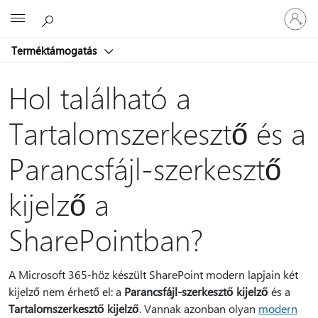
Jelentke
Microsoft
be
a
Terméktámogatás
fiókjába
Hol található a
Tartalomszerkesztő és a
Parancsfájl-szerkesztő
kijelző a
SharePointban?
A Microsoft 365-höz készült SharePoint modern lapjain két
kijelző nem érhető el: a
Parancsfájl-szerkesztő kijelző
és a
Tartalomszerkesztő kijelző
. Vannak azonban olyan
modern