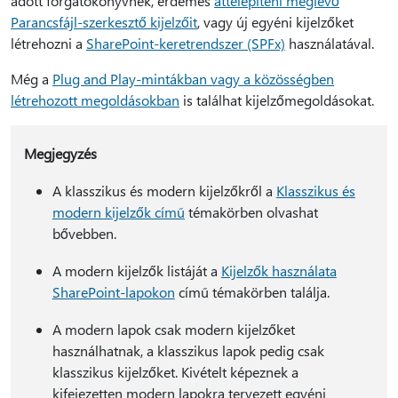
adott forgatókönyvnek, érdemes
áttelepíteni meglévő
Parancsfájl-szerkesztő kijelzőit
, vagy új egyéni kijelzőket
létrehozni a
SharePoint-keretrendszer (SPFx)
használatával.
Még a
Plug and Play-mintákban vagy a közösségben
létrehozott megoldásokban
is találhat kijelzőmegoldásokat.
Megjegyzés
A klasszikus és modern kijelzőkről a
Klasszikus és
modern kijelzők című
témakörben olvashat
bővebben.
A modern kijelzők listáját a
Kijelzők használata
SharePoint-lapokon
című témakörben találja.
A modern lapok csak modern kijelzőket
használhatnak, a klasszikus lapok pedig csak
klasszikus kijelzőket. Kivételt képeznek a
kifejezetten modern lapokra tervezett egyéni