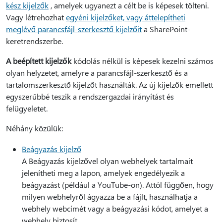
kész kijelzők
, amelyek ugyanezt a célt be is képesek tölteni.
Vagy létrehozhat
egyéni kijelzőket, vagy áttelepítheti
meglévő parancsfájl-szerkesztő kijelzőit
a SharePoint-
keretrendszerbe.
A beépített kijelzők
kódolás nélkül is képesek kezelni számos
olyan helyzetet, amelyre a parancsfájl-szerkesztő és a
tartalomszerkesztő kijelzőt használták. Az új kijelzők emellett
egyszerűbbé teszik a rendszergazdai irányítást és
felügyeletet.
Néhány közülük:
Beágyazás kijelző
A Beágyazás kijelzővel olyan webhelyek tartalmait
jelenítheti meg a lapon, amelyek engedélyezik a
beágyazást (például a YouTube-on). Attól függően, hogy
milyen webhelyről ágyazza be a fájlt, használhatja a
webhely webcímét vagy a beágyazási kódot, amelyet a
webhely biztosít.