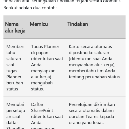
tindakan atau serangkaian tindakan terjadi secara otomatis.
Berikut adalah dua contoh:
Nama
Memicu
Tindakan
alur kerja
Memberi
Tugas Planner
Kartu secara otomatis
tahu
di papan
diposting ke saluran
saluran
(ditentukan saat
(ditentukan saat Anda
saat
Anda
menyiapkan alur kerja),
tugas
menyiapkan
memberitahu tim Anda
Planner
alur kerja)
tentang perubahan status.
berubah
mengubah
status
status.
Memulai
Daftar
Persetujuan dikirimkan
persetuju
SharePoint
secara otomatis dalam
an saat
(ditentukan saat
obrolan Teams kepada
daftar
Anda
orang yang tepat.
SharePoi
menyiapkan