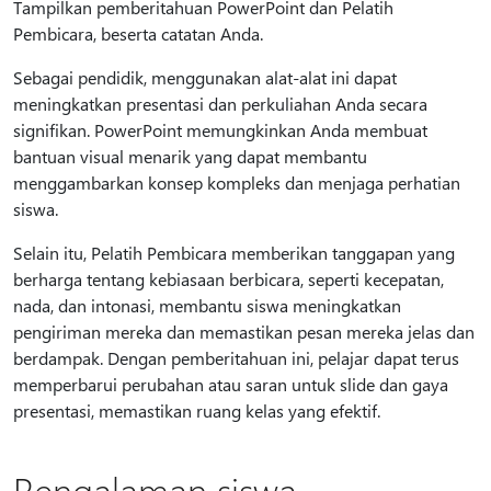
Tampilkan pemberitahuan PowerPoint dan Pelatih
Pembicara, beserta catatan Anda.
Sebagai pendidik, menggunakan alat-alat ini dapat
meningkatkan presentasi dan perkuliahan Anda secara
signifikan. PowerPoint memungkinkan Anda membuat
bantuan visual menarik yang dapat membantu
menggambarkan konsep kompleks dan menjaga perhatian
siswa.
Selain itu, Pelatih Pembicara memberikan tanggapan yang
berharga tentang kebiasaan berbicara, seperti kecepatan,
nada, dan intonasi, membantu siswa meningkatkan
pengiriman mereka dan memastikan pesan mereka jelas dan
berdampak. Dengan pemberitahuan ini, pelajar dapat terus
memperbarui perubahan atau saran untuk slide dan gaya
presentasi, memastikan ruang kelas yang efektif.
Pengalaman siswa