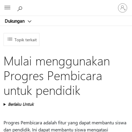
Masuk
Microsoft
ke
akun
Dukungan
Anda
Topik terkait
Mulai menggunakan
Progres Pembicara
untuk pendidik
Berlaku Untuk
Progres Pembicara adalah fitur yang dapat membantu siswa
dan pendidik. Ini dapat membantu siswa mengatasi