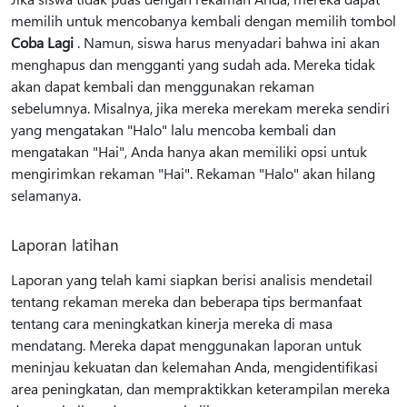
memilih untuk mencobanya kembali dengan memilih tombol
Coba Lagi
. Namun, siswa harus menyadari bahwa ini akan
menghapus dan mengganti yang sudah ada. Mereka tidak
akan dapat kembali dan menggunakan rekaman
sebelumnya. Misalnya, jika mereka merekam mereka sendiri
yang mengatakan "Halo" lalu mencoba kembali dan
mengatakan "Hai", Anda hanya akan memiliki opsi untuk
mengirimkan rekaman "Hai". Rekaman "Halo" akan hilang
selamanya.
Laporan latihan
Laporan yang telah kami siapkan berisi analisis mendetail
tentang rekaman mereka dan beberapa tips bermanfaat
tentang cara meningkatkan kinerja mereka di masa
mendatang. Mereka dapat menggunakan laporan untuk
meninjau kekuatan dan kelemahan Anda, mengidentifikasi
area peningkatan, dan mempraktikkan keterampilan mereka