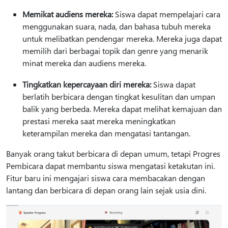
Memikat audiens mereka:
Siswa dapat mempelajari cara
menggunakan suara, nada, dan bahasa tubuh mereka
untuk melibatkan pendengar mereka. Mereka juga dapat
memilih dari berbagai topik dan genre yang menarik
minat mereka dan audiens mereka.
Tingkatkan kepercayaan diri mereka:
Siswa dapat
berlatih berbicara dengan tingkat kesulitan dan umpan
balik yang berbeda. Mereka dapat melihat kemajuan dan
prestasi mereka saat mereka meningkatkan
keterampilan mereka dan mengatasi tantangan.
Banyak orang takut berbicara di depan umum, tetapi Progres
Pembicara dapat membantu siswa mengatasi ketakutan ini.
Fitur baru ini mengajari siswa cara membacakan dengan
lantang dan berbicara di depan orang lain sejak usia dini.