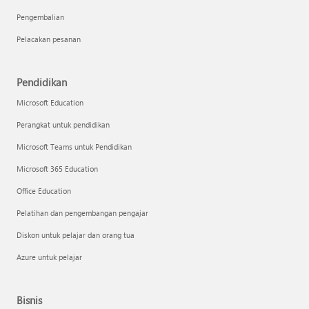
Pengembalian
Pelacakan pesanan
Pendidikan
Microsoft Education
Perangkat untuk pendidikan
Microsoft Teams untuk Pendidikan
Microsoft 365 Education
Office Education
Pelatihan dan pengembangan pengajar
Diskon untuk pelajar dan orang tua
Azure untuk pelajar
Bisnis