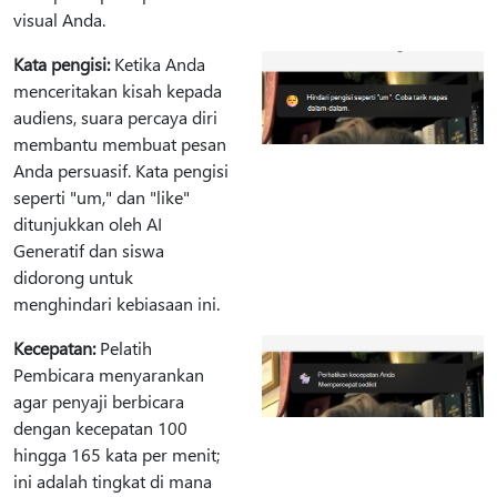
visual Anda.
Kata pengisi:
Ketika Anda
menceritakan kisah kepada
audiens, suara percaya diri
membantu membuat pesan
Anda persuasif. Kata pengisi
seperti "um," dan "like"
ditunjukkan oleh AI
Generatif dan siswa
didorong untuk
menghindari kebiasaan ini.
Kecepatan:
Pelatih
Pembicara menyarankan
agar penyaji berbicara
dengan kecepatan 100
hingga 165 kata per menit;
ini adalah tingkat di mana