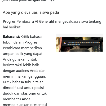
Apa yang dievaluasi siswa pada
Progres Pembicara AI Generatif mengevaluasi siswa tentang
hal berikut:
Bahasa Isi:
Kritik bahasa
tubuh dalam Progres
Pembicara memberikan
umpan balik yang dapat
Anda gunakan untuk
berinteraksi lebih baik
dengan audiens Anda dan
meminimalkan gangguan.
Kritik bahasa tubuh telah
dimodifikasi untuk posisi
duduk dan stasioner untuk
membantu Anda
mempersiapkan presentasi