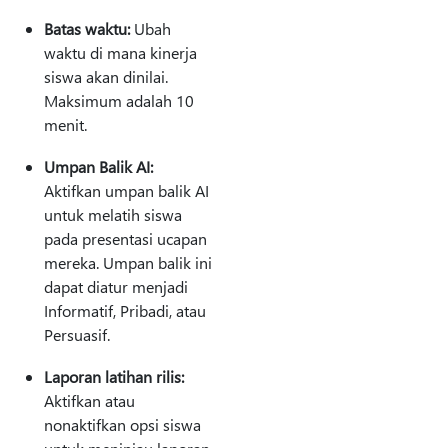
Batas waktu:
Ubah
waktu di mana kinerja
siswa akan dinilai.
Maksimum adalah 10
menit.
Umpan Balik AI:
Aktifkan umpan balik AI
untuk melatih siswa
pada presentasi ucapan
mereka. Umpan balik ini
dapat diatur menjadi
Informatif, Pribadi, atau
Persuasif.
Laporan latihan rilis:
Aktifkan atau
nonaktifkan opsi siswa