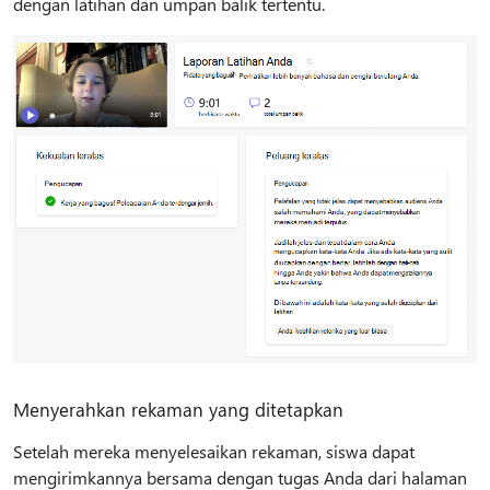
dengan latihan dan umpan balik tertentu.
Menyerahkan rekaman yang ditetapkan
Setelah mereka menyelesaikan rekaman, siswa dapat
mengirimkannya bersama dengan tugas Anda dari halaman