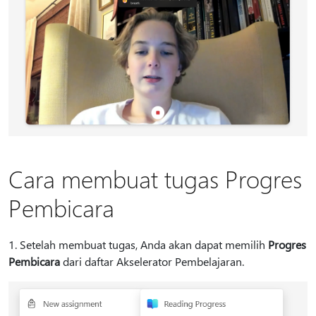
Cara membuat tugas Progres
Pembicara
1. Setelah membuat tugas, Anda akan dapat memilih
Progres
Pembicara
dari daftar Akselerator Pembelajaran.