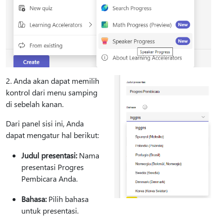
2. Anda akan dapat memilih
kontrol dari menu samping
di sebelah kanan.
Dari panel sisi ini, Anda
dapat mengatur hal berikut:
Judul presentasi:
Nama
presentasi Progres
Pembicara Anda.
Bahasa:
Pilih bahasa
untuk presentasi.