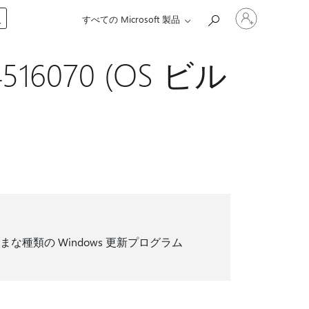
ア
入
すべての Microsoft 製品
カ
ウ
ン
4516070 (OS ビル
ト
に
サ
イ
ン
イ
ン
す
る
種類の Windows 更新プログラム