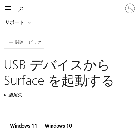
ア
Microsoft
カ
ウ
サポート
ン
ト
に
関連トピック
サ
イ
ン
USB デバイスから
イ
ン
Surface を起動する
す
る
適用先
Windows 11
Windows 10