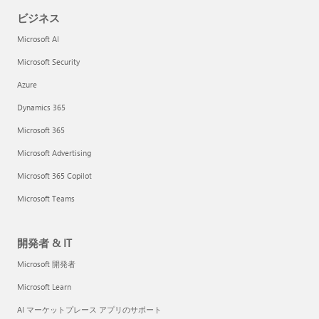
ビジネス
Microsoft AI
Microsoft Security
Azure
Dynamics 365
Microsoft 365
Microsoft Advertising
Microsoft 365 Copilot
Microsoft Teams
開発者 & IT
Microsoft 開発者
Microsoft Learn
AI マーケットプレース アプリのサポート