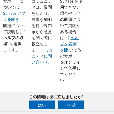
サポートに
コミュニテ
Surface を使
ついては、
ィは、質問
用できない
Surface アプ
をしたり、
場合や、他
リを開き
、
豊富な知識
の問題につ
問題につい
を持つ専門
いて質問が
て説明し、[
家から意見
ある場合
ヘルプの取
を聞く際に
は、[
ヘル
得
] を選択
役立ちま
プを表示]
します。
す。
コミュ
を開
いて他
ニティに問
のサポート
い合わせ。
をオンライ
ンで入手し
てくださ
い。
この情報は役に立ちましたか?
はい
いいえ