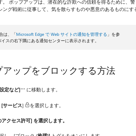
す。 ポップアップは、潜在的な詐欺への信頼を得るために、警
シング戦術に従事して、気を散らすものや悪意のあるものにす
場合は、「
Microsoft Edge で Web サイトの通知を管理する
」を参
デバイスの右下隅にある通知センターに表示されます。
e でポップアップをブロックする方法
[設定など]
に移動します。
、[サービス
]
を選択します。
のアクセス許可] を選択します。
選択し、[ブロック (
推奨)]
トグルをオンにします。