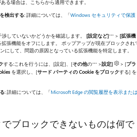
がある場合は、こちらから適用できます。
を検出する
: 詳細については、「
Windows セキュリティで保護
が干渉していないかどうかを確認します。
[設定など]
>
[拡張機
拡張機能をオフにします。 ポップアップが現在ブロックされ
つオンにして、問題の原因となっている拡張機能を特定します。
ク
する:これを行うには、[設定]、[
その他
の
>
設定]
> [
プラ
okies
を選択し、[
サード パーティの Cookie をブロック
する] を
る
: 詳細については、「
Microsoft Edge の閲覧履歴を表示また
クでブロックできないものは何で