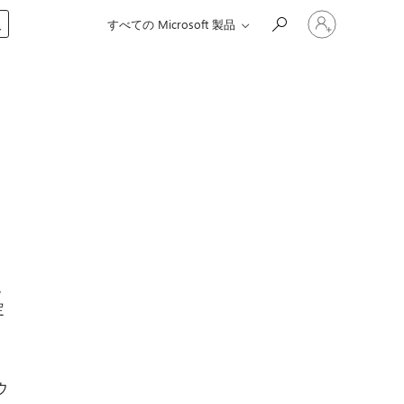
ア
入
すべての Microsoft 製品
カ
ウ
ン
ト
に
サ
イ
ン
イ
ン
す
る
現
定
ま
ウ