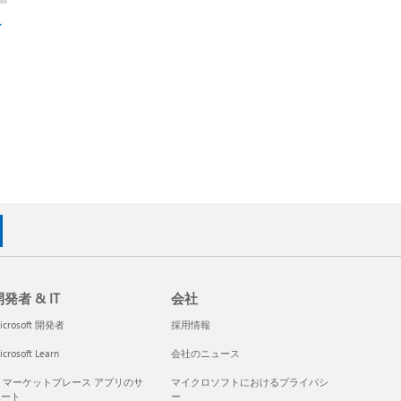
ン
発者 & IT
会社
icrosoft 開発者
採用情報
crosoft Learn
会社のニュース
I マーケットプレース アプリのサ
マイクロソフトにおけるプライバシ
ポート
ー