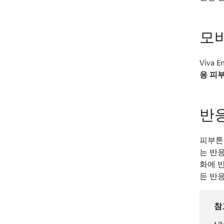
모바
Viva
응 피
반
피부톤
는 반
화에 
든 반
참