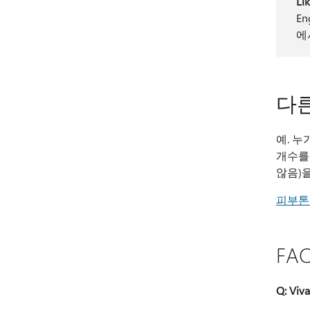
Li
E
에
다른
예. 
개수를
않음)
피부톤
FA
Q: V