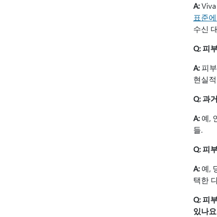
A:
Vi
표준에
수신 
Q: 
A:
피부
현실적
Q: 
A:
예, 
들.
Q: 피
A:
예,
택한 
Q: 
있나요