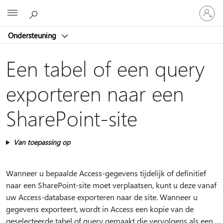
Meld
Microsoft
je
aan
Ondersteuning
bij
je
account
Een tabel of een query
exporteren naar een
SharePoint-site
Van toepassing op
Wanneer u bepaalde Access-gegevens tijdelijk of definitief
naar een SharePoint-site moet verplaatsen, kunt u deze vanaf
uw Access-database exporteren naar de site. Wanneer u
gegevens exporteert, wordt in Access een kopie van de
geselecteerde tabel of query gemaakt die vervolgens als een