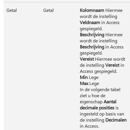
Getal
Getal
Kolomnaam
Hiermee
wordt de instelling
Veldnaam
in Access
gespiegeld.
Beschrijving
Hiermee
wordt de instelling
Beschrijving
in Access
gespiegeld.
Vereist
Hiermee wordt
de instelling
Vereist
in
Access gespiegeld.
Min
Lege
Max
Lege
In de volgende tabel
ziet u hoe de
eigenschap
Aantal
decimale posities
is
ingesteld op basis van
de instelling
Decimalen
in Access.