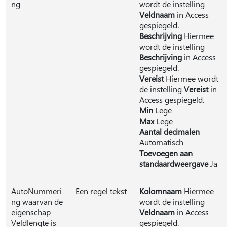
ng
wordt de instelling
Veldnaam
in Access
gespiegeld.
Beschrijving
Hiermee
wordt de instelling
Beschrijving
in Access
gespiegeld.
Vereist
Hiermee wordt
de instelling
Vereist
in
Access gespiegeld.
Min
Lege
Max
Lege
Aantal decimalen
Automatisch
Toevoegen aan
standaardweergave
Ja
AutoNummeri
Een regel tekst
Kolomnaam
Hiermee
ng waarvan de
wordt de instelling
eigenschap
Veldnaam
in Access
Veldlengte is
gespiegeld.