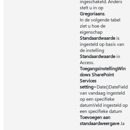
ingeschakeld. Anders
stelt u in op
Gregoriaans
.
In de volgende tabel
ziet u hoe de
eigenschap
Standaardwaarde
is
ingesteld op basis van
de instelling
Standaardwaarde
in
Access.
Toegangsinstelling
Win
dows SharePoint
Services
setting
=Date()DateField
van vandaag ingesteld
op een specifieke
datumVeld ingesteld op
een specifieke datum
Toevoegen aan
standaardweergave
Ja