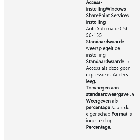
Access-
instelling
Windows
SharePoint Services
instelling
AutoAutomatic0-50-
56-155
Standaardwaarde
weerspiegelt de
instelling
Standaardwaarde
in
Access als deze geen
expressie is. Anders
leeg.
Toevoegen aan
standaardweergave
Ja
Weergeven als
percentage
Ja als de
eigenschap
Format
is
ingesteld op
Percentage
.