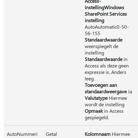
Access-
instelling
Windows
SharePoint Services
instelling
AutoAutomatic0-50-
56-155
Standaardwaarde
weerspiegelt de
instelling
Standaardwaarde
in
Access als deze geen
expressie is. Anders
leeg.
Toevoegen aan
standaardweergave
Ja
Valutatype
Hiermee
wordt de instelling
Opmaak
in Access
gespiegeld.
AutoNummeri
Getal
Kolomnaam
Hiermee