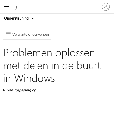
Meld
Microsoft
je
aan
Ondersteuning
bij
je
account
Verwante onderwerpen
Problemen oplossen
met delen in de buurt
in Windows
Van toepassing op