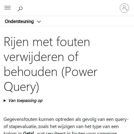
Meld
Microsoft
je
aan
Ondersteuning
bij
je
account
Rijen met fouten
verwijderen of
behouden (Power
Query)
Van toepassing op
Gegevensfouten kunnen optreden als gevolg van een query-
of stapevaluatie, zoals het wijzigen van het type van een
kolom in
Getal
, wat resulteert in fouten voor sommige