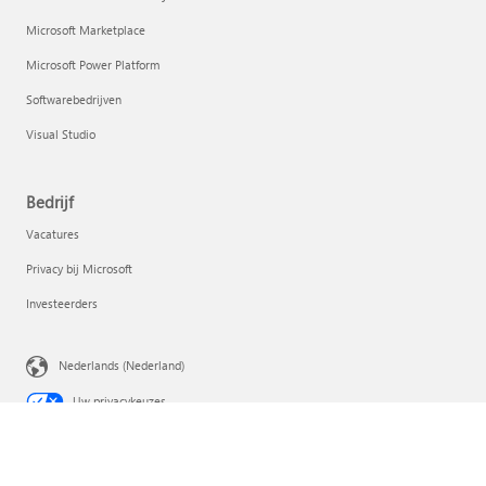
Microsoft Marketplace
Microsoft Power Platform
Softwarebedrijven
Visual Studio
Bedrijf
Vacatures
Privacy bij Microsoft
Investeerders
Nederlands (Nederland)
Uw privacykeuzes
Privacy van consumentenstatus
Contact opnemen met Microsoft
Privacy
Gebruiksvoorwaarden