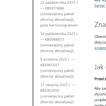
23 października 2025 r.
Server
— KB5070886
(comiesięczny pakiet
zbiorczy aktualizacji),
Zna
poza harmonogramem
14 października 2025 r.
Obecni
— KB5066873
dotycz
(comiesięczny pakiet
syste
zbiorczy aktualizacji)
9 września 2025 r. —
Jak 
KB5065507
(comiesięczny pakiet
zbiorczy aktualizacji)
Przed z
12 sierpnia 2025 r. —
Aby za
KB5063950
styczni
(comiesięczny pakiet
urządze
zbiorczy aktualizacji)
może n