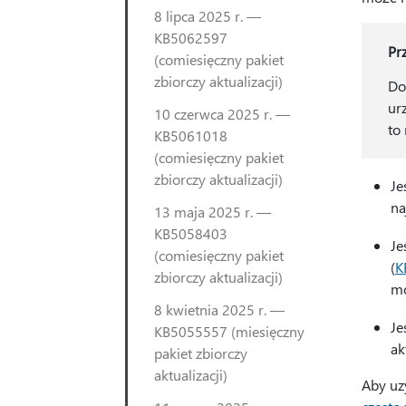
8 lipca 2025 r. —
KB5062597
Pr
(comiesięczny pakiet
zbiorczy aktualizacji)
Do
ur
10 czerwca 2025 r. —
to
KB5061018
(comiesięczny pakiet
zbiorczy aktualizacji)
Je
na
13 maja 2025 r. —
KB5058403
Je
(comiesięczny pakiet
(
K
zbiorczy aktualizacji)
mo
8 kwietnia 2025 r. —
Je
KB5055557 (miesięczny
ak
pakiet zbiorczy
aktualizacji)
Aby uz