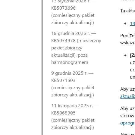
13 stycznia 2026 r. —
KB5073696
Ta aktu
(comiesięczny pakiet
zbiorczy aktualizacji)
14
18 grudnia 2025 r. —
Poniże
KB5074978 (miesięczny
wskazu
pakiet zbiorczy
aktualizacji), poza
[Z
harmonogramem
uż
ur
9 grudnia 2025 r. —
un
KB5071503
(comiesięczny pakiet
Aby uz
zbiorczy aktualizacji)
aktuali
11 listopada 2025 r. —
Aby uz
KB5068905
sterown
(comiesięczny pakiet
oprogr
zbiorczy aktualizacji)
Aby wy