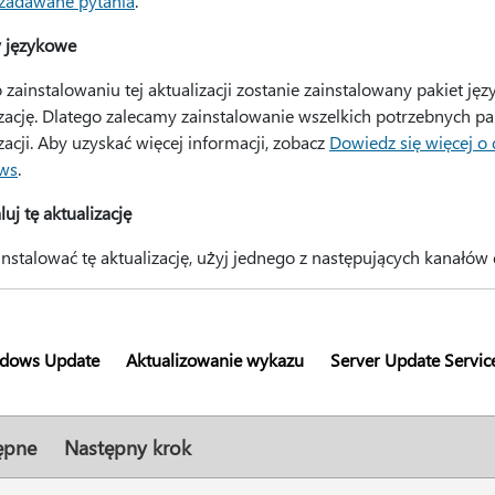
 zadawane pytania
.
y językowe
o zainstalowaniu tej aktualizacji zostanie zainstalowany pakiet j
izację. Dlatego zalecamy zainstalowanie wszelkich potrzebnych p
zacji. Aby uzyskać więcej informacji, zobacz
Dowiedz się więcej o
ws
.
luj tę aktualizację
nstalować tę aktualizację, użyj jednego z następujących kanałów 
dows Update
Aktualizowanie wykazu
Server Update Servic
ępne
Następny krok