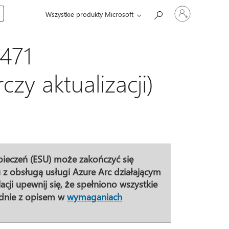
Zaloguj
Wszystkie produkty Microsoft
się
do
swojego
konta
471
czy aktualizacji)
zpieczeń (ESU) może zakończyć się
z obsługą usługi Azure Arc działającym
ji upewnij się, że spełniono wszystkie
dnie z opisem w
wymaganiach