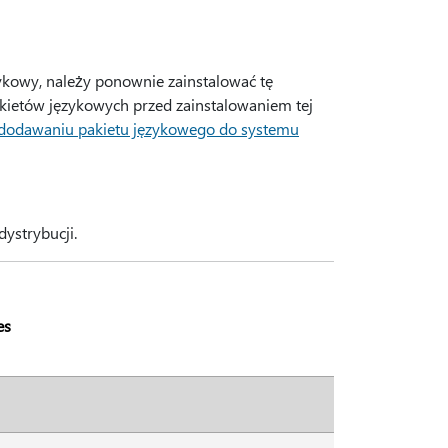
ęzykowy, należy ponownie zainstalować tę
akietów językowych przed zainstalowaniem tej
 dodawaniu pakietu językowego do systemu
dystrybucji.
es