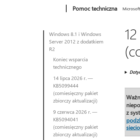
Microsoft
Pomoc techniczna
Microsof
12
Windows 8.1 i Windows
Server 2012 z dodatkiem
(c
R2
Koniec wsparcia
technicznego
Doty
14 lipca 2026 r. —
KB5099444
(comiesięczny pakiet
Ważn
zbiorczy aktualizacji)
niepo
9 czerwca 2026 r. —
z sys
KB5094041
podz
(comiesięczny pakiet
siec
zbiorczy aktualizacji)