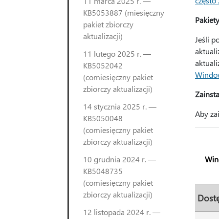
często
11 marca 2025 r. —
KB5053887 (miesięczny
Pakiet
pakiet zbiorczy
aktualizacji)
Jeśli p
aktual
11 lutego 2025 r. —
aktuali
KB5052042
Windo
(comiesięczny pakiet
zbiorczy aktualizacji)
Zainsta
14 stycznia 2025 r. —
Aby zai
KB5050048
(comiesięczny pakiet
zbiorczy aktualizacji)
10 grudnia 2024 r. —
Win
KB5048735
(comiesięczny pakiet
zbiorczy aktualizacji)
Dost
12 listopada 2024 r. —