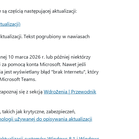
są częścią następującej aktualizacji:
ualizacji)
tualizacji. Tekst pogrubiony w nawiasach
ej 10 marca 2026 r. lub później niektórzy
 za pomocą konta Microsoft. Nawet jeśli
 jest wyświetlany błąd "brak Internetu", który
 Microsoft Teams.
zapoznaj się z sekcją
Wdrożenia | Przewodnik
takich jak krytyczne, zabezpieczeń,
ologii używanej do opisywania aktualizacji
i aktualizacji systemów Windows 8.1 i Windows