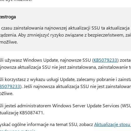
zestroga
 czasu zainstalowania najnowszej aktualizacji SSU ta aktualizac
ządzenia. Aby zmniejszyć ryzyko związane z bezpieczeństwem, zai
 możliwe.
śli używasz Windows Update, najnowsze SSU (
KB5079233
) zost
jnowsza aktualizacja SSU nie jest zainstalowana, zainstalowanie t
śli korzystasz z wykazu usługi Update, zalecamy pobranie i zains
B5079233
). Jeśli najnowsza aktualizacja SSU nie jest zainstalowa
żliwe.
śli jesteś administratorem Windows Server Update Services (WSU
tualizację KB5087471.
yskać ogólne informacje na temat SSU, zobacz
Aktualizacje stosu