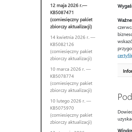
12 maja 2026 r.—
Wygaśn
KB5087471
(comiesięczny pakiet
Ważne
zbiorczy aktualizacji)
czerwc
bizneso
14 kwietnia 2026 r. —
wskazó
KB5082126
przygo
(comiesięczny pakiet
certyfik
zbiorczy aktualizacji)
10 marca 2026 r. —
Info
KB5078774
(comiesięczny pakiet
zbiorczy aktualizacji)
Pod
10 lutego 2026 r. —
KB5075970
Dowiedz
(comiesięczny pakiet
uzyska
zbiorczy aktualizacji)
Window