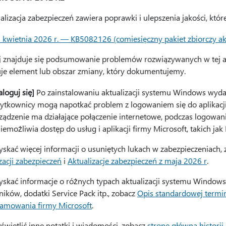
alizacja zabezpieczeń zawiera poprawki i ulepszenia jakości, które 
 kwietnia 2026 r. — KB5082126 (comiesięczny pakiet zbiorczy akt
j znajduje się podsumowanie problemów rozwiązywanych w tej ak
je element lub obszar zmiany, który dokumentujemy.
aloguj się]
Po zainstalowaniu aktualizacji systemu Windows wydan
ytkownicy mogą napotkać problem z logowaniem się do aplikacji
ządzenie ma działające połączenie internetowe, podczas logowania
iemożliwia dostęp do usług i aplikacji firmy Microsoft, takich jak
yskać więcej informacji o usuniętych lukach w zabezpieczeniach, 
zacji zabezpieczeń
i
Aktualizacje zabezpieczeń z maja 2026 r
.
yskać informacje o różnych typach aktualizacji systemu Windows, 
ików, dodatki Service Pack itp., zobacz
Opis standardowej termin
amowania firmy Microsoft
.
świetlić inne notatki i wiadomości, zobacz
stronę główną histori