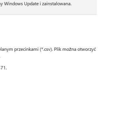
yny Windows Update i zainstalowana.
ielanym przecinkami (*.csv). Plik można otworzyć
.
471.