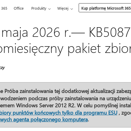
t 365
Office
Produkty
Więcej
Kup platformę Microsoft 365
 maja 2026 r.— KB5087
omiesięczny pakiet zbior
czy
e
Próba zainstalowania tej dodatkowej aktualizacji zabe
wodzeniem podczas próby zainstalowania na urządzeniu 
temem Windows Server 2012 R2. W celu pomyślnej instalac
biory punktów końcowych tylko dla programu ESU
, zgo
iowych agenta połączonego komputera
.