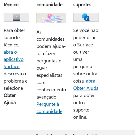
técnico
comunidade
suportes
Para obter
Se você não
As
suporte
puder usar
comunidades
técnico,
o Surface
podem ajudá-
abra o
ou tiver
lo a fazer
aplicativo
uma
perguntas e
Surface
,
pergunta
ouvir
descreva o
sobre outra
especialistas
problema e
coisa,
abra
com
selecione
Obter Ajuda
conhecimento
Obter
para obter
avançado.
Ajuda
.
outro
Pergunte à
suporte
comunidade
.
online.