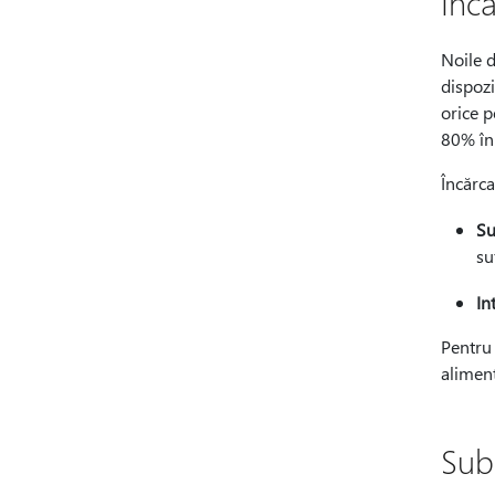
Înc
Noile d
dispozi
orice p
80% în 
Încărca
Su
su
In
Pentru 
aliment
Sub