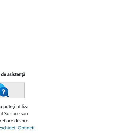
i de asistență
 puteți utiliza
ul Surface sau
trebare despre
schideți Obțineți