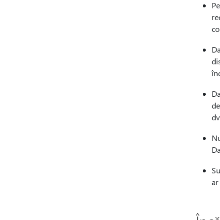
Pe
re
co
Da
di
în
Da
de
dv
Nu
Da
Su
ar