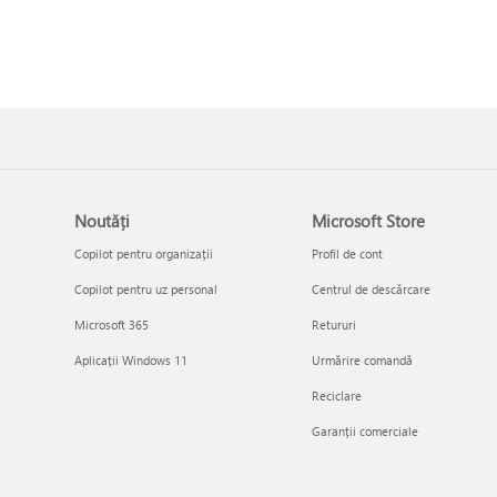
Noutăți
Microsoft Store
Copilot pentru organizații
Profil de cont
Copilot pentru uz personal
Centrul de descărcare
Microsoft 365
Retururi
Aplicații Windows 11
Urmărire comandă
Reciclare
Garanții comerciale