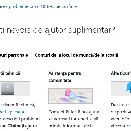
rea problemelor cu USB-C pe Surface
ți nevoie de ajutor suplimentar?
turi personale
Conturi de la locul de muncă/de la școală
ță tehnică
Asistență pentru
Alte tipur
comunitate
asistență tehnică,
Dacă nu vă
eți aplicația
Comunitățile vă pot ajuta
dispozitiv
e
, descrieți problema
să adresați întrebări și să
aveți o în
ctați
Obțineți ajutor
.
primiți informații de la
altceva,
de