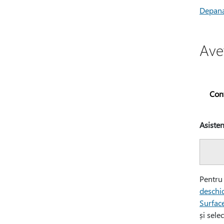
Depana
Ave
Con
Asisten
Pentru 
deschid
Surfac
și sele