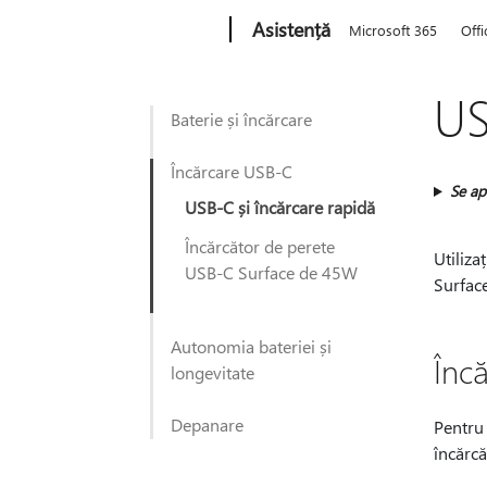
Microsoft
Asistență
Microsoft 365
Offi
US
Baterie și încărcare
Încărcare USB-C
Se apl
USB-C și încărcare rapidă
Încărcător de perete
Utiliza
USB-C Surface de 45W
Surface
Autonomia bateriei și
Înc
longevitate
Depanare
Pentru 
încărcă