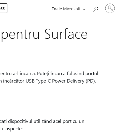
Conectați-
365
Toate Microsoft
vă
la
contul
dvs.
 pentru Surface
entru a-l încărca. Puteți încărca folosind portul
 un încărcător USB Type-C Power Delivery (PD).
ați dispozitivul utilizând acel port cu un
ste aspecte: