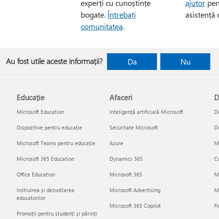
experți cu cunoștințe
ajutor
pen
bogate.
Întrebați
asistență 
comunitatea
.
Au fost utile aceste informații?
Da
Nu
Educație
Afaceri
D
Microsoft Education
Inteligență artificială Microsoft
De
Dispozitive pentru educație
Securitate Microsoft
D
Microsoft Teams pentru educație
Azure
Mi
Microsoft 365 Education
Dynamics 365
Co
Office Education
Microsoft 365
M
Instruirea și dezvoltarea
Microsoft Advertising
Mi
educatorilor
Microsoft 365 Copilot
Fi
Promoții pentru studenți și părinți