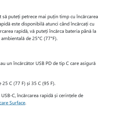
ât să puteți petrece mai puțin timp cu încărcarea
rapidă este disponibilă atunci când încărcați cu
carea rapidă, vă puteți încărca bateria până la
ă ambientală de 25°C (77°F).
 sau un încărcător USB PD de tip C care asigură
 25 C (77 F) și 35 C (95 F).
 USB-C, încărcarea rapidă și cerințele de
rcare Surface
.