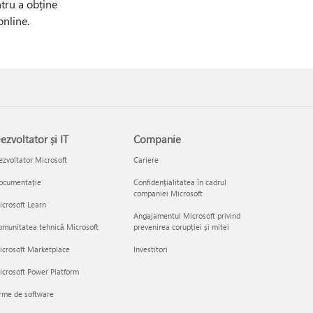
tru a obține
online.
ezvoltator și IT
Companie
zvoltator Microsoft
Cariere
ocumentație
Confidențialitatea în cadrul
companiei Microsoft
crosoft Learn
Angajamentul Microsoft privind
munitatea tehnică Microsoft
prevenirea corupției și mitei
icrosoft Marketplace
Investitori
crosoft Power Platform
rme de software