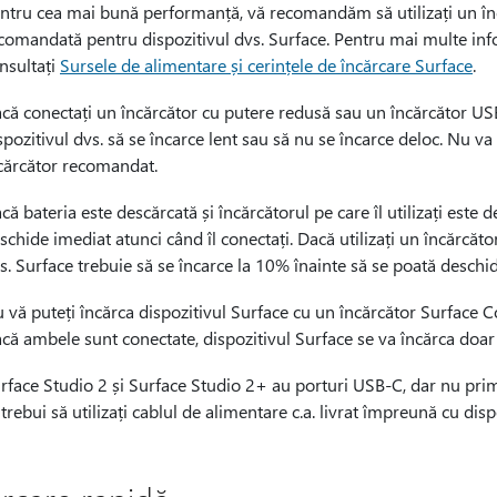
ntru cea mai bună performanță, vă recomandăm să utilizați un î
comandată pentru dispozitivul dvs. Surface. Pentru mai multe info
nsultați
Sursele de alimentare și cerințele de încărcare Surface
.
că conectați un încărcător cu putere redusă sau un încărcător US
spozitivul dvs. să se încarce lent sau să nu se încarce deloc. Nu va
cărcător recomandat.
că bateria este descărcată și încărcătorul pe care îl utilizați este
schide imediat atunci când îl conectați. Dacă utilizați un încărcăto
s. Surface trebuie să se încarce la 10% înainte să se poată deschid
 vă puteți încărca dispozitivul Surface cu un încărcător Surface C
că ambele sunt conectate, dispozitivul Surface se va încărca doar
rface Studio 2 și Surface Studio 2+ au porturi USB-C, dar nu pri
 trebui să utilizați cablul de alimentare c.a. livrat împreună cu di