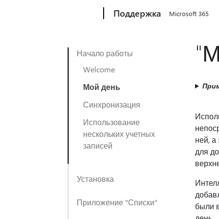
Microsoft
Поддержка
Microsoft 365
"М
Начало работы
Welcome
Прим
Мой день
Синхронизация
Исполь
Использование
непоср
нескольких учетных
ней, а
записей
для д
верхне
Установка
Интелл
добавл
Приложение "Списки"
были 
день.