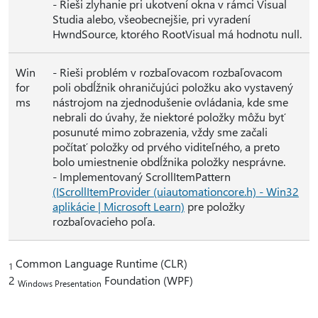
- Rieši zlyhanie pri ukotvení okna v rámci Visual
Studia alebo, všeobecnejšie, pri vyradení
HwndSource, ktorého RootVisual má hodnotu null.
Win
- Rieši problém v rozbaľovacom rozbaľovacom
for
poli obdĺžnik ohraničujúci položku ako vystavený
ms
nástrojom na zjednodušenie ovládania, kde sme
nebrali do úvahy, že niektoré položky môžu byť
posunuté mimo zobrazenia, vždy sme začali
počítať položky od prvého viditeľného, a preto
bolo umiestnenie obdĺžnika položky nesprávne.
- Implementovaný ScrollItemPattern
(IScrollItemProvider (uiautomationcore.h) - Win32
aplikácie | Microsoft Learn)
pre položky
rozbaľovacieho poľa.
Common Language Runtime (CLR)
1
2
Foundation (WPF)
Windows Presentation