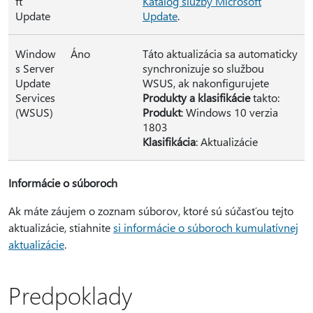
ft
Katalóg služby Microsoft
Update
Update
.
Window
Áno
Táto aktualizácia sa automaticky
s Server
synchronizuje so službou
Update
WSUS, ak nakonfigurujete
Services
Produkty a klasifikácie
takto:
(WSUS)
Produkt
: Windows 10 verzia
1803
Klasifikácia
: Aktualizácie
Informácie o súboroch
Ak máte záujem o zoznam súborov, ktoré sú súčasťou tejto
aktualizácie, stiahnite
si informácie o súboroch kumulatívnej
aktualizácie
.
Predpoklady