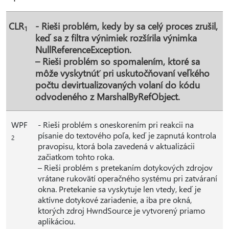
CLR
- Rieši problém, kedy by sa celý proces zrušil,
1
keď sa z filtra výnimiek rozšírila výnimka
NullReferenceException.
– Rieši problém so spomalením, ktoré sa
môže vyskytnúť pri uskutočňovaní veľkého
počtu devirtualizovaných volaní do kódu
odvodeného z MarshalByRefObject.
WPF
- Rieši problém s oneskorením pri reakcii na
písanie do textového poľa, keď je zapnutá kontrola
2
pravopisu, ktorá bola zavedená v aktualizácii
začiatkom tohto roka.
– Rieši problém s pretekaním dotykových zdrojov
vrátane rukovätí operačného systému pri zatváraní
okna. Pretekanie sa vyskytuje len vtedy, keď je
aktívne dotykové zariadenie, a iba pre okná,
ktorých zdroj HwndSource je vytvorený priamo
aplikáciou.