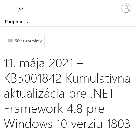
Prihláste
Microsoft
sa
k
Podpora
svojmu
kontu
Súvisiace témy
11. mája 2021 –
KB5001842 Kumulatívna
aktualizácia pre .NET
Framework 4.8 pre
Windows 10 verziu 1803