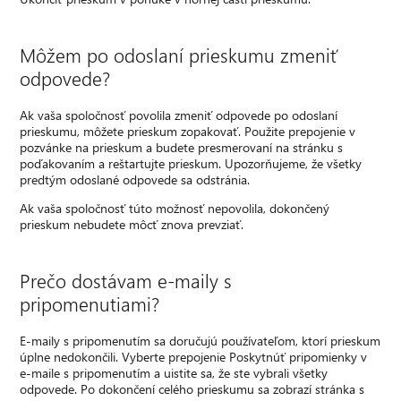
Môžem po odoslaní prieskumu zmeniť
odpovede?
Ak vaša spoločnosť povolila zmeniť odpovede po odoslaní
prieskumu, môžete prieskum zopakovať. Použite prepojenie v
pozvánke na prieskum a budete presmerovaní na stránku s
poďakovaním a reštartujte prieskum. Upozorňujeme, že všetky
predtým odoslané odpovede sa odstránia.
Ak vaša spoločnosť túto možnosť nepovolila, dokončený
prieskum nebudete môcť znova prevziať.
Prečo dostávam e-maily s
pripomenutiami?
E-maily s pripomenutím sa doručujú používateľom, ktorí prieskum
úplne nedokončili. Vyberte prepojenie Poskytnúť pripomienky v
e-maile s pripomenutím a uistite sa, že ste vybrali všetky
odpovede. Po dokončení celého prieskumu sa zobrazí stránka s