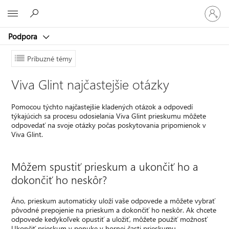
Prihláste
Microsoft
sa
k
Podpora
svojmu
kontu
Príbuzné témy
Viva Glint najčastejšie otázky
Pomocou týchto najčastejšie kladených otázok a odpovedí
týkajúcich sa procesu odosielania Viva Glint prieskumu môžete
odpovedať na svoje otázky počas poskytovania pripomienok v
Viva Glint.
Môžem spustiť prieskum a ukončiť ho a
dokončiť ho neskôr?
Áno, prieskum automaticky uloží vaše odpovede a môžete vybrať
pôvodné prepojenie na prieskum a dokončiť ho neskôr. Ak chcete
odpovede kedykoľvek opustiť a uložiť, môžete použiť možnosť
Ukončiť prieskum v ponuke v hornej časti prieskumu.