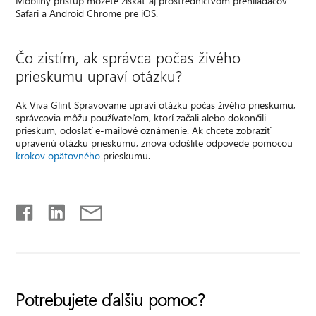
Mobilný prístup môžete získať aj prostredníctvom prehliadačov
Safari a Android Chrome pre iOS.
Čo zistím, ak správca počas živého
prieskumu upraví otázku?
Ak Viva Glint Spravovanie upraví otázku počas živého prieskumu,
správcovia môžu používateľom, ktorí začali alebo dokončili
prieskum, odoslať e-mailové oznámenie. Ak chcete zobraziť
upravenú otázku prieskumu, znova odošlite odpovede pomocou
krokov opätovného
prieskumu.
Potrebujete ďalšiu pomoc?