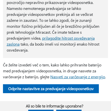
povzročijo nepravilno prikazovanje videoposnetka.
Namesto nemotenega predvajanja se lahko
predvajanje videoposnetkov prekinja ali se večkrat
zažene in zaustavi. To se lahko zgodi, če je zunanji
monitor fizično priključen ali če je brezžično priključen
prek tehnologije Miracast. Če imate težave s
predvajanjem videa,
prilagodite hitrost osveževanja
zaslona
tako, da bodo imeli vsi monitorji enako hitrost
osveževanja.
Če želite izvedeti več o tem, kako lahko prihranite baterijo
med predvajanjem videoposnetka, in druge nasvete za
varčevanje z baterijo, glejte
Nasveti za varčevanje z energijo
.
Odprite nastavitve za predvajanje videoposnetkov
Ali so bile te informacije uporabne?