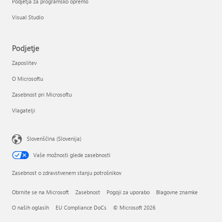
Podjetja za programsko opremo
Visual Studio
Podjetje
Zaposlitev
O Microsoftu
Zasebnost pri Microsoftu
Vlagatelji
Slovenščina (Slovenija)
Vaše možnosti glede zasebnosti
Zasebnost o zdravstvenem stanju potrošnikov
Obrnite se na Microsoft
Zasebnost
Pogoji za uporabo
Blagovne znamke
O naših oglasih
EU Compliance DoCs
© Microsoft 2026