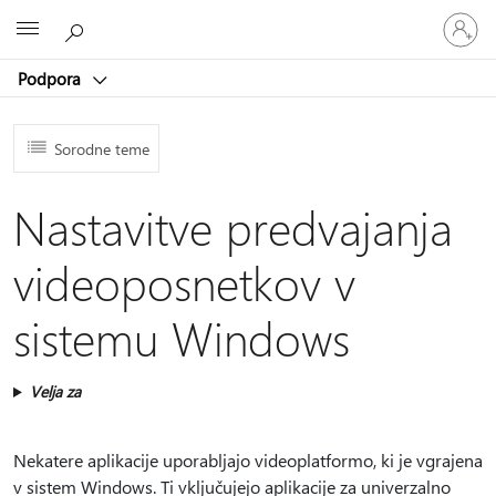
Vpišite
Microsoft
se
v
Podpora
svoj
račun
Sorodne teme
Nastavitve predvajanja
videoposnetkov v
sistemu Windows
Velja za
Nekatere aplikacije uporabljajo videoplatformo, ki je vgrajena
v sistem Windows. Ti vključujejo aplikacije za univerzalno