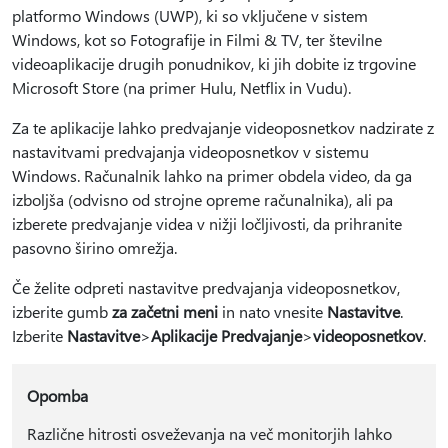
platformo Windows (UWP), ki so vključene v sistem
Windows, kot so Fotografije in Filmi & TV, ter številne
videoaplikacije drugih ponudnikov, ki jih dobite iz trgovine
Microsoft Store (na primer Hulu, Netflix in Vudu).
Za te aplikacije lahko predvajanje videoposnetkov nadzirate z
nastavitvami predvajanja videoposnetkov v sistemu
Windows. Računalnik lahko na primer obdela video, da ga
izboljša (odvisno od strojne opreme računalnika), ali pa
izberete predvajanje videa v nižji ločljivosti, da prihranite
pasovno širino omrežja.
Če želite odpreti nastavitve predvajanja videoposnetkov,
izberite gumb
za začetni meni
in nato vnesite
Nastavitve
.
Izberite
Nastavitve
>
Aplikacije Predvajanje
>
videoposnetkov
.
Opomba
Različne hitrosti osveževanja na več monitorjih lahko