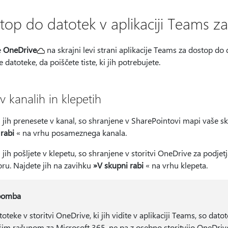
top do datotek v aplikaciji Teams z
e
OneDrive
na skrajni levi strani aplikacije Teams za dostop do 
ate datoteke, da poiščete tiste, ki jih potrebujete.
 v kanalih in klepetih
ki jih prenesete v kanal, so shranjene v SharePointovi mapi vaše 
rabi
« na vrhu posameznega kanala.
ki jih pošljete v klepetu, so shranjene v storitvi OneDrive za podje
ru. Najdete jih na zavihku
»V skupni rabi
« na vrhu klepeta.
pomba
toteke v storitvi OneDrive, ki jih vidite v aplikaciji Teams, so da
šim računom za Microsoft 365, ne pa z osebno storitvijo OneDriv