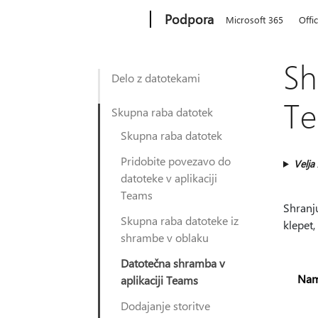
Microsoft
Podpora
Microsoft 365
Offi
Sh
Delo z datotekami
T
Skupna raba datotek
Skupna raba datotek
Pridobite povezavo do
Velja
datoteke v aplikaciji
Teams
Shranju
Skupna raba datoteke iz
klepet
shrambe v oblaku
Datotečna shramba v
Nam
aplikaciji Teams
Dodajanje storitve