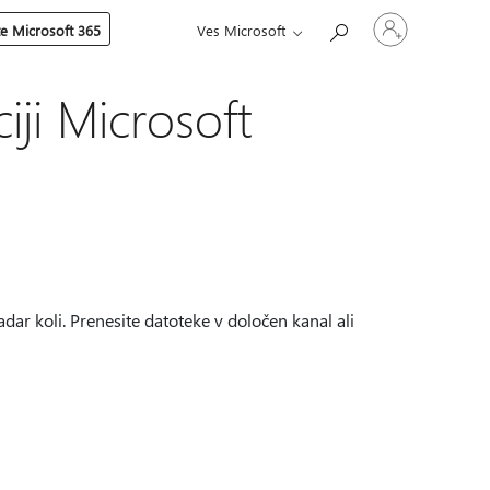
Vpišite
te Microsoft 365
Ves Microsoft
se
v
svoj
račun
iji Microsoft
adar koli. Prenesite datoteke v določen kanal ali