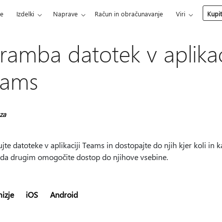
ce
Izdelki
Naprave
Račun in obračunavanje
Viri
Kupi
ramba datotek v aplikac
eams
 za
jte datoteke v aplikaciji Teams in dostopajte do njih kjer koli in k
, da drugim omogočite dostop do njihove vsebine.
izje
iOS
Android