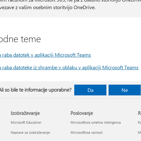
vezave z vašim osebnim storitvijo OneDrive.
odne teme
 raba datotek v aplikaciji Microsoft Teams
 raba datoteke iz shrambe v oblaku v aplikaciji Microsoft Teams
Ali so bile te informacije uporabne?
Da
Ne
Izobraževanje
Poslovanje
R
Microsoft Education
Microsoftova umetna inteligenca
Ra
Naprave za izobraževanje
Microsoftova varnost
Mi