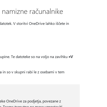
a namizne računalnike
datotek. V storitvi OneDrive lahko iščete in
skupine. Te datoteke so na voljo na zavihku
»V
tja in so v skupni rabi le z osebami v tem
toteke OneDrive za podjetja, povezane z
e. Teams trenutno ne more vzpostaviti