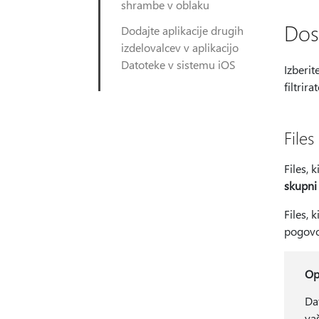
shrambe v oblaku
Dos
Dodajte aplikacije drugih
izdelovalcev v aplikacijo
Datoteke v sistemu iOS
Izberit
filtrir
Files
Files, 
skupni 
Files, 
pogovo
O
Da
va