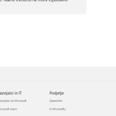
azvijalci in IT
Podjetje
zvijalec za Microsoft
Zaposlitev
crosoft Learn
O Microsoftu