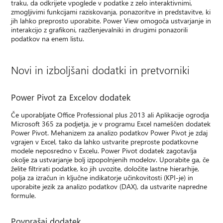
traku, da odkrijete vpoglede v podatke z zelo interaktivnimi,
zmogljivimi funkcijami raziskovanja, ponazoritve in predstavitve, ki
jih lahko preprosto uporabite. Power View omogoča ustvarjanje in
interakcijo z grafikoni, razčlenjevalniki in drugimi ponazorili
podatkov na enem listu.
Novi in izboljšani dodatki in pretvorniki
Power Pivot za Excelov dodatek
Če uporabljate Office Professional plus 2013 ali Aplikacije ogrodja
Microsoft 365 za podjetja, je v programu Excel nameščen dodatek
Power Pivot. Mehanizem za analizo podatkov Power Pivot je zdaj
vgrajen v Excel, tako da lahko ustvarite preproste podatkovne
modele neposredno v Excelu. Power Pivot dodatek zagotavlja
okolje za ustvarjanje bolj izpopolnjenih modelov. Uporabite ga, če
želite filtrirati podatke, ko jih uvozite, določite lastne hierarhije,
polja za izračun in ključne indikatorje učinkovitosti (KPI-je) in
uporabite jezik za analizo podatkov (DAX), da ustvarite napredne
formule.
Povprašaj dodatek