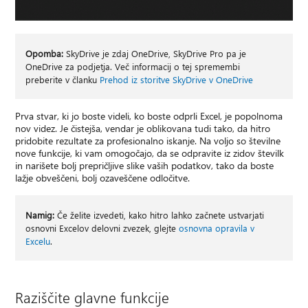
Opomba:
SkyDrive je zdaj OneDrive, SkyDrive Pro pa je
OneDrive za podjetja. Več informacij o tej spremembi
preberite v članku
Prehod iz storitve SkyDrive v OneDrive
Prva stvar, ki jo boste videli, ko boste odprli Excel, je popolnoma
nov videz. Je čistejša, vendar je oblikovana tudi tako, da hitro
pridobite rezultate za profesionalno iskanje. Na voljo so številne
nove funkcije, ki vam omogočajo, da se odpravite iz zidov številk
in narišete bolj prepričljive slike vaših podatkov, tako da boste
lažje obveščeni, bolj ozaveščene odločitve.
Namig:
Če želite izvedeti, kako hitro lahko začnete ustvarjati
osnovni Excelov delovni zvezek, glejte
osnovna opravila v
Excelu
.
Raziščite glavne funkcije