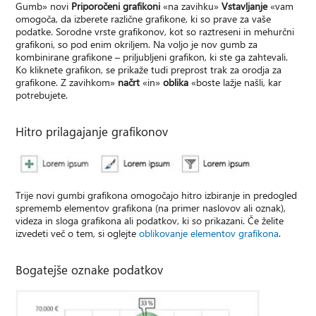
Gumb» novi
Priporočeni grafikoni
«na zavihku»
Vstavljanje
«vam
omogoča, da izberete različne grafikone, ki so prave za vaše
podatke. Sorodne vrste grafikonov, kot so raztreseni in mehurčni
grafikoni, so pod enim okriljem. Na voljo je nov gumb za
kombinirane grafikone – priljubljeni grafikon, ki ste ga zahtevali.
Ko kliknete grafikon, se prikaže tudi preprost trak za orodja za
grafikone. Z zavihkom»
načrt
«in»
oblika
«boste lažje našli, kar
potrebujete.
Hitro prilagajanje grafikonov
Trije novi gumbi grafikona omogočajo hitro izbiranje in predogled
sprememb elementov grafikona (na primer naslovov ali oznak),
videza in sloga grafikona ali podatkov, ki so prikazani. Če želite
izvedeti več o tem, si oglejte
oblikovanje elementov grafikona
.
Bogatejše oznake podatkov