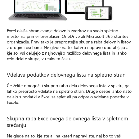
Excel olajša shranjevanje delovnih zvezkov na svojo spletno
mesto, na primer brezplačen OneDrive ali Microsoft 365 storitev
organizacije. Prav tako je preprostejše skupna raba delovnih listov
z drugimi osebami. Ne glede na to, katero napravo uporabljajo ali
kje so, vsi delujejo z najnovejšo različico delovnega lista in lahko
celo delate skupaj v realnem času.
Vdelava podatkov delovnega lista na spletno stran
Če želite omogočiti skupno rabo dela delovnega lista v spletu, ga
lahko preprosto vdelate na spletno stran. Druge osebe lahko nato
delajo s podatki v Excel za splet ali pa odprejo vdelane podatke v
Excelu.
Skupna raba Excelovega delovnega lista v spletnem
srečanju
Ne glede na to, kje ste ali na kateri napravi ste, naj bo to vaš