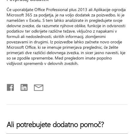
Če uporabljate Office Professional plus 2013 ali Aplikacije ogrodja
Microsoft 365 za podjetja, je na voljo dodatek za poizvedbo, ki je
nameščen v Excelu. S tem lahko analizirate in pregledujete svoje
delovne zvezke, da razumete njihove oblike, funkcije in odvisnosti
podatkov ter odkrijete različne težave, vključno z napakami v
formuli ali nedoslednosti, skritih informacij, zlomljenimi
povezavami in drugimi. Iz poizvedbe lahko začnete novo orodje
Microsoft Office, ki se imenuje primerjava preglednic, če želite
primerjati dve različici delovnega zvezka, in sicer jasno navesti, kje
so se zgodile spremembe. Med pregledom imate popolno
vidljivost sprememb v delovnih zvezkih.
Ali potrebujete dodatno pomoč?