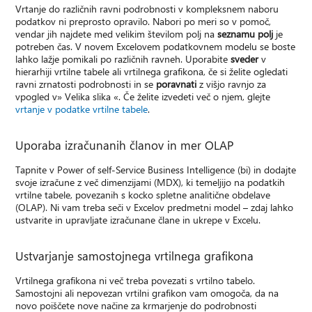
Vrtanje do različnih ravni podrobnosti v kompleksnem naboru
podatkov ni preprosto opravilo. Nabori po meri so v pomoč,
vendar jih najdete med velikim številom polj na
seznamu polj
je
potreben čas. V novem Excelovem podatkovnem modelu se boste
lahko lažje pomikali po različnih ravneh. Uporabite
sveder
v
hierarhiji vrtilne tabele ali vrtilnega grafikona, če si želite ogledati
ravni zrnatosti podrobnosti in se
poravnati
z višjo ravnjo za
vpogled v» Velika slika «. Če želite izvedeti več o njem, glejte
vrtanje v podatke vrtilne tabele
.
Uporaba izračunanih članov in mer OLAP
Tapnite v Power of self-Service Business Intelligence (bi) in dodajte
svoje izračune z več dimenzijami (MDX), ki temeljijo na podatkih
vrtilne tabele, povezanih s kocko spletne analitične obdelave
(OLAP). Ni vam treba seči v Excelov predmetni model – zdaj lahko
ustvarite in upravljate izračunane člane in ukrepe v Excelu.
Ustvarjanje samostojnega vrtilnega grafikona
Vrtilnega grafikona ni več treba povezati s vrtilno tabelo.
Samostojni ali nepovezan vrtilni grafikon vam omogoča, da na
novo poiščete nove načine za krmarjenje do podrobnosti