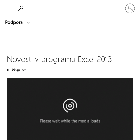
Vpišite
Microsoft
se
v
Podpora
svoj
račun
Novosti v programu Excel 2013
Velja za