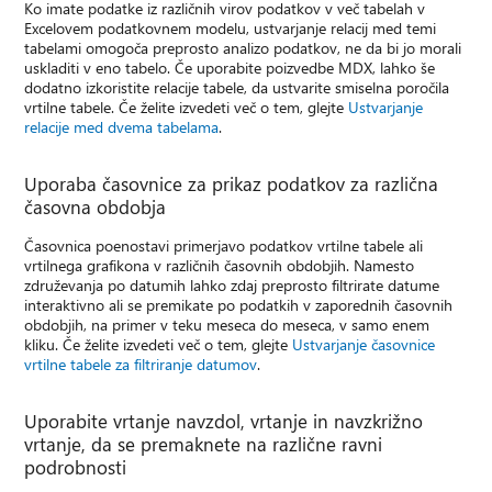
Ko imate podatke iz različnih virov podatkov v več tabelah v
Excelovem podatkovnem modelu, ustvarjanje relacij med temi
tabelami omogoča preprosto analizo podatkov, ne da bi jo morali
uskladiti v eno tabelo. Če uporabite poizvedbe MDX, lahko še
dodatno izkoristite relacije tabele, da ustvarite smiselna poročila
vrtilne tabele. Če želite izvedeti več o tem, glejte
Ustvarjanje
relacije med dvema tabelama
.
Uporaba časovnice za prikaz podatkov za različna
časovna obdobja
Časovnica poenostavi primerjavo podatkov vrtilne tabele ali
vrtilnega grafikona v različnih časovnih obdobjih. Namesto
združevanja po datumih lahko zdaj preprosto filtrirate datume
interaktivno ali se premikate po podatkih v zaporednih časovnih
obdobjih, na primer v teku meseca do meseca, v samo enem
kliku. Če želite izvedeti več o tem, glejte
Ustvarjanje časovnice
vrtilne tabele za filtriranje datumov
.
Uporabite vrtanje navzdol, vrtanje in navzkrižno
vrtanje, da se premaknete na različne ravni
podrobnosti