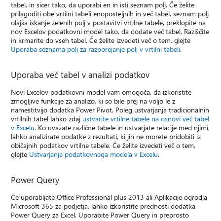
tabel, in sicer tako, da uporabi en in isti seznam polj. Če želite
prilagoditi obe vrtilni tabeli enoposteljnih in več tabel, seznam polj
olajša iskanje želenih polj v postavitvi vrtilne tabele, preklopite na
nov Excelov podatkovni model tako, da dodate več tabel, Raziščite
in krmarite do vseh tabel. Če želite izvedeti več o tem, glejte
Uporaba seznama polj za razporejanje polj v vrtilni tabeli
.
Uporaba več tabel v analizi podatkov
Novi Excelov podatkovni model vam omogoča, da izkoristite
zmogljive funkcije za analizo, ki so bile prej na voljo le z
namestitvijo dodatka Power Pivot. Poleg ustvarjanja tradicionalnih
vrtilnih tabel lahko zdaj
ustvarite vrtilne tabele na osnovi več tabel
v Excelu
. Ko uvažate različne tabele in ustvarjate relacije med njimi,
lahko analizirate podatke z rezultati, ki jih ne morete pridobiti iz
običajnih podatkov vrtilne tabele. Če želite izvedeti več o tem,
glejte
Ustvarjanje podatkovnega modela v Excelu
.
Power Query
Če uporabljate Office Professional plus 2013 ali Aplikacije ogrodja
Microsoft 365 za podjetja, lahko izkoristite prednosti dodatka
Power Query za Excel. Uporabite Power Query in preprosto