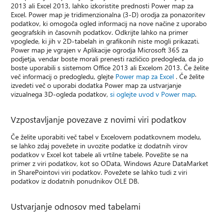
2013 ali Excel 2013, lahko izkoristite prednosti Power map za
Excel. Power map je tridimenzionalna (3-D) orodja za ponazoritev
podatkov, ki omogoča ogled informacij na nove načine z uporabo
geografskih in časovnih podatkov. Odkrijte lahko na primer
vpoglede, ki jih v 2D-tabelah in grafikonih niste mogli prikazati.
Power map je vgrajen v Aplikacije ogrodja Microsoft 365 za
podjetja, vendar boste morali prenesti različico predogleda, da jo
boste uporabili s sistemom Office 2013 ali Excelom 2013. Če želite
več informacij o predogledu, glejte
Power map za Excel
. Če želite
izvedeti več o uporabi dodatka Power map za ustvarjanje
vizualnega 3D-ogleda podatkov,
si oglejte uvod v Power map
.
Vzpostavljanje povezave z novimi viri podatkov
Če želite uporabiti več tabel v Excelovem podatkovnem modelu,
se lahko zdaj povežete in uvozite podatke iz dodatnih virov
podatkov v Excel kot tabele ali vrtilne tabele. Povežite se na
primer z viri podatkov, kot so OData, Windows Azure DataMarket
in SharePointovi viri podatkov. Povežete se lahko tudi z viri
podatkov iz dodatnih ponudnikov OLE DB.
Ustvarjanje odnosov med tabelami