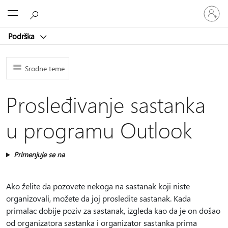
Prijavite
Microsoft
se
na
Podrška
nalog
Srodne teme
Prosleđivanje sastanka
u programu Outlook
Primenjuje se na
Ako želite da pozovete nekoga na sastanak koji niste
organizovali, možete da joj prosledite sastanak. Kada
primalac dobije poziv za sastanak, izgleda kao da je on došao
od organizatora sastanka i organizator sastanka prima