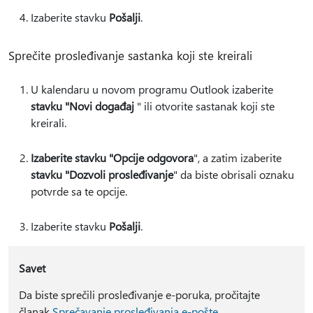
Izaberite stavku
Pošalji
.
Sprečite prosleđivanje sastanka koji ste kreirali
U kalendaru u novom programu Outlook izaberite
stavku "Novi događaj
" ili otvorite sastanak koji ste
kreirali.
Izaberite stavku "Opcije odgovora
", a zatim izaberite
stavku "Dozvoli prosleđivanje
" da biste obrisali oznaku
potvrde sa te opcije.
Izaberite stavku
Pošalji
.
Savet
Da biste sprečili prosleđivanje e-poruka, pročitajte
članak
Sprečavanje prosleđivanja e-pošte
.