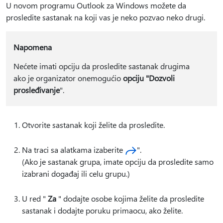
U novom programu Outlook za Windows možete da
prosledite sastanak na koji vas je neko pozvao neko drugi.
Napomena
Nećete imati opciju da prosledite sastanak drugima
ako je organizator onemogućio
opciju "Dozvoli
prosleđivanje
".
Otvorite sastanak koji želite da prosledite.
Na traci sa alatkama izaberite
".
(Ako je sastanak grupa, imate opciju da prosledite samo
izabrani događaj ili celu grupu.)
U red "
Za
" dodajte osobe kojima želite da prosledite
sastanak i dodajte poruku primaocu, ako želite.