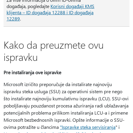
događaja, pogledajte
Korisni događaji KMS
klijenta – ID događaja 12288 i ID događaja
12289
.
Kako da preuzmete ovu
ispravku
Pre instaliranja ove ispravke
Microsoft izričito preporučuje da instalirate najnoviju
ispravku steka usluga (SSU) za operativni sistem pre nego
što instalirate najnoviju kumulativnu ispravku (LCU). SSU-ovi
poboljšavaju pouzdanost procesa ažuriranja radi ublažavanja
potencijalnih problema prilikom instaliranja LCU-a i primene
Microsoft bezbednosnih ispravki. Opšte informacije o SSU-
ovima potražite u člancima
"Ispravke steka servisiranja
" i