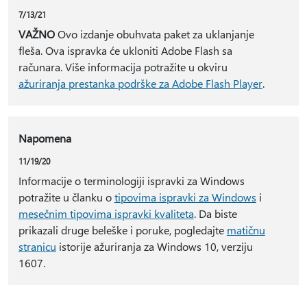
7/13/21
VAŽNO
Ovo izdanje obuhvata paket za uklanjanje
fleša. Ova ispravka će ukloniti Adobe Flash sa
računara. Više informacija potražite u okviru
ažuriranja prestanka podrške za Adobe Flash Player
.
Napomena
11/19/20
Informacije o terminologiji ispravki za Windows
potražite u članku o
tipovima ispravki za Windows
i
mesečnim tipovima ispravki kvaliteta
. Da biste
prikazali druge beleške i poruke, pogledajte
matičnu
stranicu
istorije ažuriranja za Windows 10, verziju
1607.