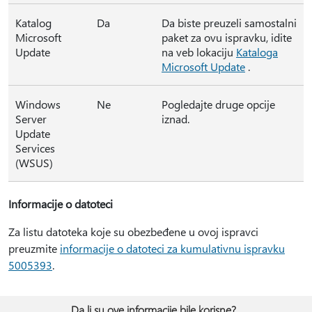
Katalog
Da
Da biste preuzeli samostalni
Microsoft
paket za ovu ispravku, idite
Update
na veb lokaciju
Kataloga
Microsoft Update
.
Windows
Ne
Pogledajte druge opcije
Server
iznad.
Update
Services
(WSUS)
Informacije o datoteci
Za listu datoteka koje su obezbeđene u ovoj ispravci
preuzmite
informacije o datoteci za kumulativnu ispravku
5005393
.
Da li su ove informacije bile korisne?