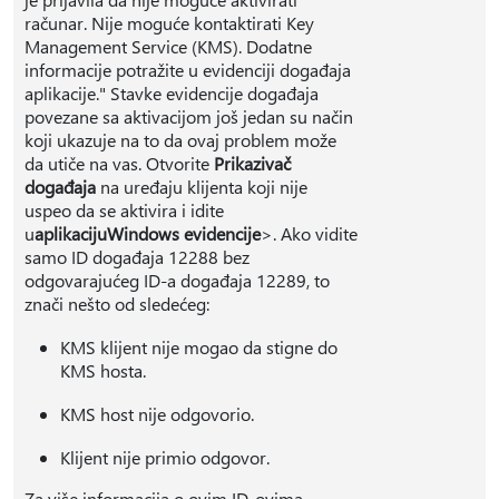
računar. Nije moguće kontaktirati Key
Management Service (KMS). Dodatne
informacije potražite u evidenciji događaja
aplikacije." Stavke evidencije događaja
povezane sa aktivacijom još jedan su način
koji ukazuje na to da ovaj problem može
da utiče na vas. Otvorite
Prikazivač
događaja
na uređaju klijenta koji nije
uspeo da se aktivira i idite
u
aplikaciju
Windows evidencije
>. Ako vidite
samo ID događaja 12288 bez
odgovarajućeg ID-a događaja 12289, to
znači nešto od sledećeg:
KMS klijent nije mogao da stigne do
KMS hosta.
KMS host nije odgovorio.
Klijent nije primio odgovor.
Za više informacija o ovim ID-ovima