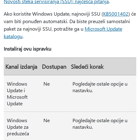
Novosti steka servisiranja (SSU): najčešća pitanja
.
Ako koristite Windows Update, najnoviji SSU (
KB5001402
) će
vam biti ponuđen automatski. Da biste preuzeli samostalni
paket za najnoviji SSU, potražite ga u
Microsoft Update
katalogu
.
Instaliraj ovu ispravku
Kanal izdanja
Dostupan
Sledeći korak
Windows
Ne
Pogledajte ostale opcije u
Update i
nastavku.
Microsoft
Update
Windows
Ne
Pogledajte ostale opcije u
Update za
nastavku.
preduzeća