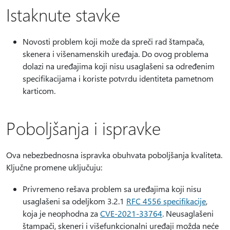
Istaknute stavke
Novosti problem koji može da spreči rad štampača,
skenera i višenamenskih uređaja. Do ovog problema
dolazi na uređajima koji nisu usaglašeni sa određenim
specifikacijama i koriste potvrdu identiteta pametnom
karticom.
Poboljšanja i ispravke
Ova nebezbednosna ispravka obuhvata poboljšanja kvaliteta.
Ključne promene uključuju:
Privremeno rešava problem sa uređajima koji nisu
usaglašeni sa odeljkom 3.2.1
RFC 4556 specifikacije
,
koja je neophodna za
CVE-2021-33764
. Neusaglašeni
štampači, skeneri i višefunkcionalni uređaji možda neće