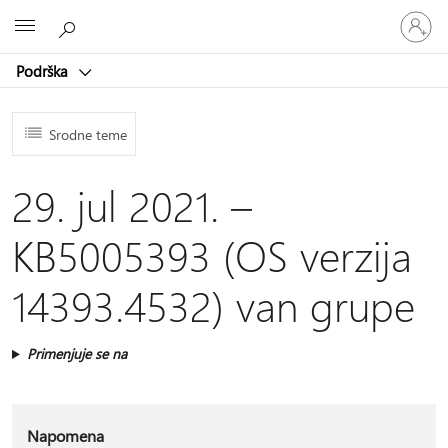
Prijavite
Microsoft
se
na
Podrška
nalog
Srodne teme
29. jul 2021. –
KB5005393 (OS verzija
14393.4532) van grupe
Primenjuje se na
Napomena