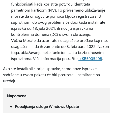
funkcionisati kada koristite potvrdu identiteta
pametnom karticom (PIV). To privremeno ublažavanje
morate da omogućite pomoću ključa registratora. U
suprotnom, do ovog problema će doći kada instalirate
ispravku od 13. jula 2021. ili noviju ispravku na
kontrolerima domena (DC) u svom okruženju.
Važno
Morate da ažurirate i usaglašete uređaje koji nisu
usaglašeni ili da ih zamenite do 8. februara 2022. Nakon
toga, ublažavanje neće funkcionisati u bezbednosnim
ispravkama. Više informacija potražite
u KB5005408
.
Ako ste instalirali starije ispravke, samo nove ispravke
sadržane u ovom paketu će biti preuzete i instalirane na
uređaju.
Napomena
Poboljšanja usluge Windows Update