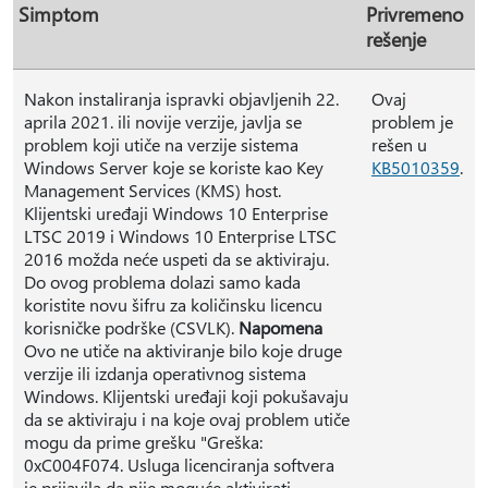
Simptom
Privremeno
rešenje
Nakon instaliranja ispravki objavljenih 22.
Ovaj
aprila 2021. ili novije verzije, javlja se
problem je
problem koji utiče na verzije sistema
rešen u
Windows Server koje se koriste kao Key
KB5010359
.
Management Services (KMS) host.
Klijentski uređaji Windows 10 Enterprise
LTSC 2019 i Windows 10 Enterprise LTSC
2016 možda neće uspeti da se aktiviraju.
Do ovog problema dolazi samo kada
koristite novu šifru za količinsku licencu
korisničke podrške (CSVLK).
Napomena
Ovo ne utiče na aktiviranje bilo koje druge
verzije ili izdanja operativnog sistema
Windows. Klijentski uređaji koji pokušavaju
da se aktiviraju i na koje ovaj problem utiče
mogu da prime grešku "Greška:
0xC004F074. Usluga licenciranja softvera
je prijavila da nije moguće aktivirati