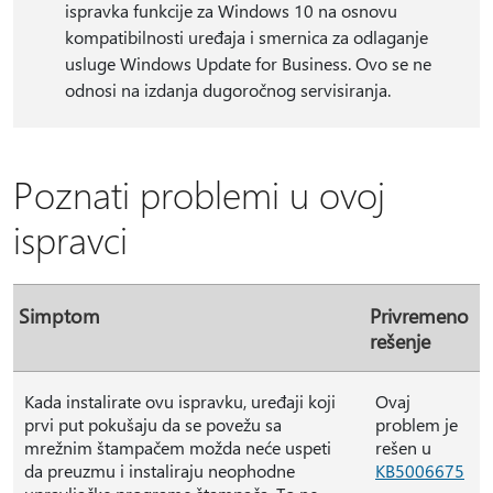
ispravka funkcije za Windows 10 na osnovu
kompatibilnosti uređaja i smernica za odlaganje
usluge Windows Update for Business. Ovo se ne
odnosi na izdanja dugoročnog servisiranja.
Poznati problemi u ovoj
ispravci
Simptom
Privremeno
rešenje
Kada instalirate ovu ispravku, uređaji koji
Ovaj
prvi put pokušaju da se povežu sa
problem je
mrežnim štampačem možda neće uspeti
rešen u
da preuzmu i instaliraju neophodne
KB5006675