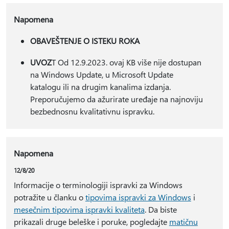
Napomena
OBAVEŠTENJE O ISTEKU ROKA
UVOZ
T Od 12.9.2023. ovaj KB više nije dostupan
na Windows Update, u Microsoft Update
katalogu ili na drugim kanalima izdanja.
Preporučujemo da ažurirate uređaje na najnoviju
bezbednosnu kvalitativnu ispravku.
Napomena
12/8/20
Informacije o terminologiji ispravki za Windows
potražite u članku o
tipovima ispravki za Windows
i
mesečnim tipovima ispravki kvaliteta
. Da biste
prikazali druge beleške i poruke, pogledajte
matičnu