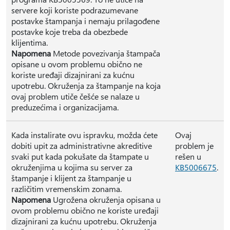
servere koji koriste podrazumevane
postavke štampanja i nemaju prilagođene
postavke koje treba da obezbede
klijentima.
Napomena
Metode povezivanja štampača
opisane u ovom problemu obično ne
koriste uređaji dizajnirani za kućnu
upotrebu. Okruženja za štampanje na koja
ovaj problem utiče češće se nalaze u
preduzećima i organizacijama.
Kada instalirate ovu ispravku, možda ćete
Ovaj
dobiti upit za administrativne akreditive
problem je
svaki put kada pokušate da štampate u
rešen u
okruženjima u kojima su server za
KB5006675
.
štampanje i klijent za štampanje u
različitim vremenskim zonama.
Napomena
Ugrožena okruženja opisana u
ovom problemu obično ne koriste uređaji
dizajnirani za kućnu upotrebu. Okruženja