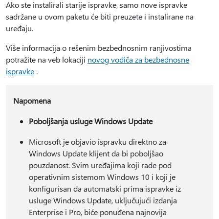
Ako ste instalirali starije ispravke, samo nove ispravke
sadržane u ovom paketu će biti preuzete i instalirane na
uređaju.
Više informacija o rešenim bezbednosnim ranjivostima
potražite na veb lokaciji
novog vodiča za bezbednosne
ispravke
.
Napomena
Poboljšanja usluge Windows Update
Microsoft je objavio ispravku direktno za
Windows Update klijent da bi poboljšao
pouzdanost. Svim uređajima koji rade pod
operativnim sistemom Windows 10 i koji je
konfigurisan da automatski prima ispravke iz
usluge Windows Update, uključujući izdanja
Enterprise i Pro, biće ponuđena najnovija