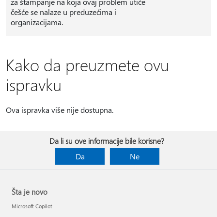
za štampanje na koja ovaj problem utiče
češće se nalaze u preduzećima i
organizacijama.
Kako da preuzmete ovu
ispravku
Ova ispravka više nije dostupna.
Da li su ove informacije bile korisne?
Da
Ne
Šta je novo
Microsoft Copilot