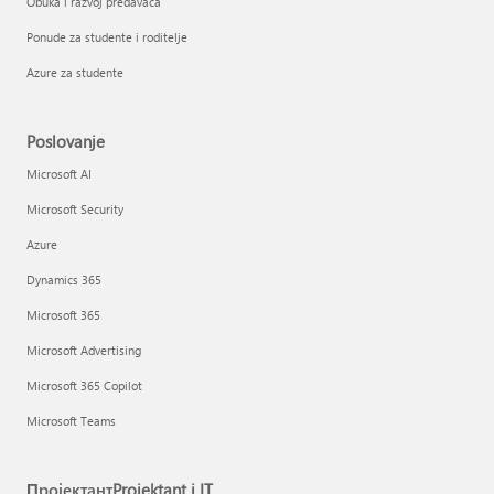
Obuka i razvoj predavača
Ponude za studente i roditelje
Azure za studente
Poslovanje
Microsoft AI
Microsoft Security
Azure
Dynamics 365
Microsoft 365
Microsoft Advertising
Microsoft 365 Copilot
Microsoft Teams
ПројектантProjektant i IT