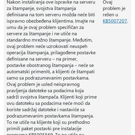
Nakon instaliranja ove ispravke na serveru
Ovaj
za štampanje, svojstva štampanja
problem je
definisana na tom serveru možda neće biti
rešen u
ispravno obezbeđena klijentima. Imajte na
KB5007207
.
umu da je ovaj problem specifičan za
servere za štampanje i ne utiče na
standardno mrežno štampanje. Međutim,
ovaj problem neće uzrokovati neuspeh
operacija štampanja, prilagođene postavke
definisane na serveru – na primer,
postavke obostranog štampanja – neće se
automatski primeniti, a klijenti će štampati
samo sa podrazumevanim postavkama.
Ovaj problem je usled neispravnog
pravljenja datoteke sa podacima koja
sadrži svojstva štampača. Klijenti koji prime
ovu datoteku sa podacima neće moći da
koriste sadržaj datoteke i nastaviće sa
podrazumevanim postavkama štampanja.
To ne utiče na klijente koji su prethodno
primili paket postavki pre instalacije
programa KB5005569. To ne utiče na