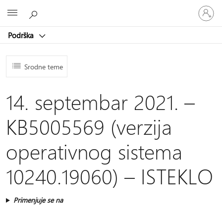
Prijavite
Microsoft
se
na
Podrška
nalog
Srodne teme
14. septembar 2021. –
KB5005569 (verzija
operativnog sistema
10240.19060) – ISTEKLO
Primenjuje se na