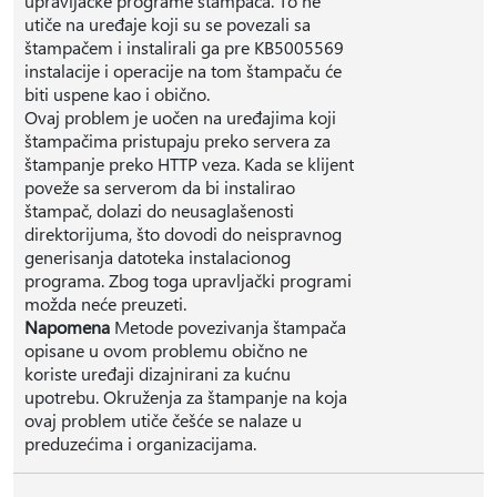
upravljačke programe štampača. To ne
utiče na uređaje koji su se povezali sa
štampačem i instalirali ga pre KB5005569
instalacije i operacije na tom štampaču će
biti uspene kao i obično.
Ovaj problem je uočen na uređajima koji
štampačima pristupaju preko servera za
štampanje preko HTTP veza. Kada se klijent
poveže sa serverom da bi instalirao
štampač, dolazi do neusaglašenosti
direktorijuma, što dovodi do neispravnog
generisanja datoteka instalacionog
programa. Zbog toga upravljački programi
možda neće preuzeti.
Napomena
Metode povezivanja štampača
opisane u ovom problemu obično ne
koriste uređaji dizajnirani za kućnu
upotrebu. Okruženja za štampanje na koja
ovaj problem utiče češće se nalaze u
preduzećima i organizacijama.