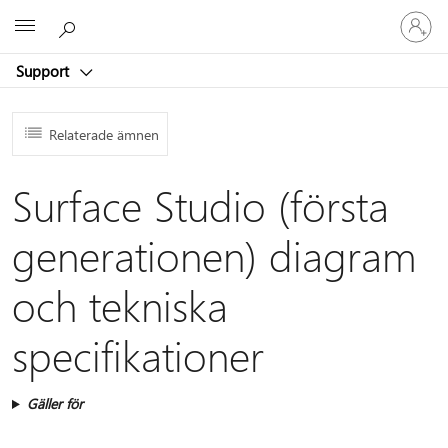
Logga
Microsoft
in
på
Support
ditt
konto
Relaterade ämnen
Surface Studio (första
generationen) diagram
och tekniska
specifikationer
Gäller för