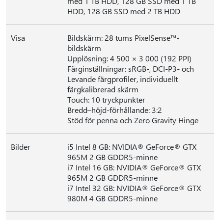
med 1 TB HDD, 128 GB SSD med 1 TB
HDD, 128 GB SSD med 2 TB HDD
Visa
Bildskärm: 28 tums PixelSense™-
bildskärm
Upplösning: 4 500 × 3 000 (192 PPI)
Färginställningar: sRGB-, DCI-P3- och
Levande färgprofiler, individuellt
färgkalibrerad skärm
Touch: 10 tryckpunkter
Bredd–höjd-förhållande: 3:2
Stöd för penna och Zero Gravity Hinge
Bilder
i5 Intel 8 GB: NVIDIA® GeForce® GTX
965M 2 GB GDDR5-minne
i7 Intel 16 GB: NVIDIA® GeForce® GTX
965M 2 GB GDDR5-minne
i7 Intel 32 GB: NVIDIA® GeForce® GTX
980M 4 GB GDDR5-minne