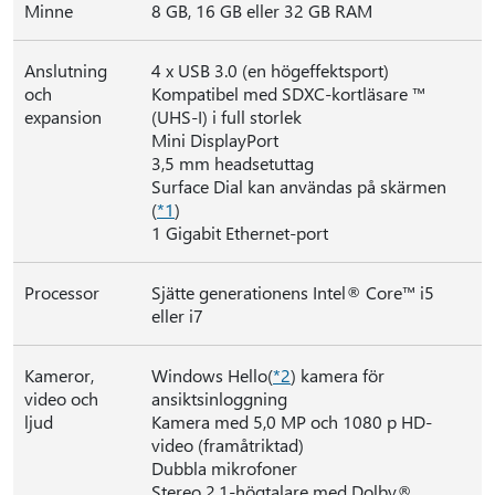
Minne
8 GB, 16 GB eller 32 GB RAM
Anslutning
4 x USB 3.0 (en högeffektsport)
och
Kompatibel med SDXC-kortläsare ™
expansion
(UHS-I) i full storlek
Mini DisplayPort
3,5 mm headsetuttag
Surface Dial kan användas på skärmen
(
*1
)
1 Gigabit Ethernet-port
Processor
Sjätte generationens Intel® Core™ i5
eller i7
Kameror,
Windows Hello(
*2
) kamera för
video och
ansiktsinloggning
ljud
Kamera med 5,0 MP och 1080 p HD-
video (framåtriktad)
Dubbla mikrofoner
Stereo 2.1-högtalare med Dolby®